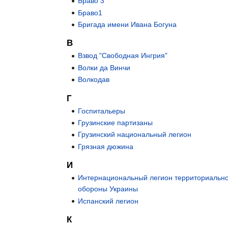
Браво 3
Браво1
Бригада имени Ивана Богуна
В
Взвод "Свободная Ингрия"
Волки да Винчи
Волкодав
Г
Госпитальеры
Грузинские партизаны
Грузинский национальный легион
Грязная дюжина
И
Интернациональный легион территориальн
обороны Украины
Испанский легион
К