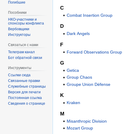
Погибшие
C
Пособники
Combat Insertion Group
спонсоры конфликта
D
‏‎Вербовщики
Dark Angels
Инструкторы
F
Связаться с нами
Forward Observations Group
Телеграм канал
Бот обратной связи
G
Инструменты
Getica
Ссылки сюда
Group Chaos
Связанные правки
Groupe Union Défense
Служебные страницы
Версия для печати
K
Постоянная ссылка
Kraken
Сведения о странице
M
Misanthropic Division
Mozart Group