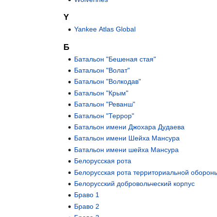
Y
Yankee Atlas Global
Б
Батальон "Бешеная стая"
Батальон "Волат"
Батальон "Волкодав"
Батальон "Крым"
Батальон "Реванш"
Батальон "Террор"
Батальон имени Джохара Дудаева
Батальон имени Шейха Мансура
Батальон имени шейха Мансура
Белорусская рота
Белорусская рота территориальной оборон
Белорусский добровольческий корпус
Браво 1
Браво 2