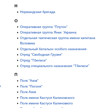
Н
Нормандская бригада
О
Оперативная группа "Плутон"
Оперативная группа Янки: Украина
Отдельная тактическая группа имени капитана
Воловика
Отдельный батальон особого назначения
Отряд "Свободная Грузия"
Отряд "Тбилиси"
Отряд специального назначения "Тбилиси"
П
Полк "Азов"
ы
Полк "Погоня"
Полк Азов
Полк имени Кастуся Калиновского
Полк имени Кастуся Калиновкого