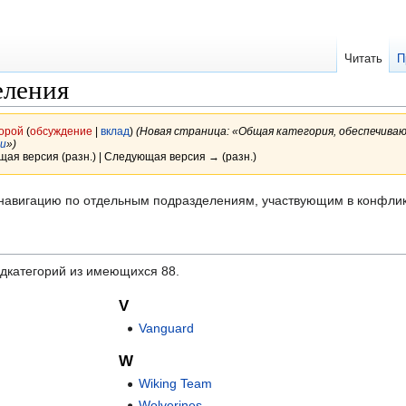
Читать
П
еления
орой
(
обсуждение
|
вклад
)
(Новая страница: «Общая категория, обеспечива
и
»)
щая версия (разн.) | Следующая версия → (разн.)
навигацию по отдельным подразделениям, участвующим в конфлик
одкатегорий из имеющихся 88.
V
Vanguard
W
Wiking Team
Wolverines