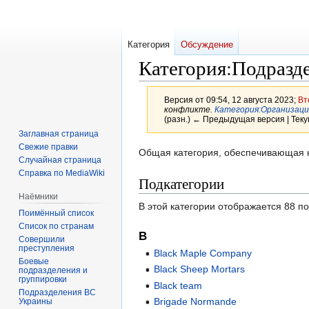
Категория
Обсуждение
Категория
:
Подразд
Версия от 09:54, 12 августа 2023;
Вт
конфликте.
Категория:Организаци
(разн.) ← Предыдущая версия | Теку
Заглавная страница
Свежие правки
Перейти
Перейти
Общая категория, обеспечивающая 
Случайная страница
к
к
Справка по MediaWiki
Подкатегории
навигации
поиску
Наёмники
В этой категории отображается 88 п
Поимённый список
Список по странам
B
Совершили
преступления
Black Maple Company
Боевые
Black Sheep Mortars
подразделения и
группировки
Black team
Подразделения ВС
Brigade Normande
Украины