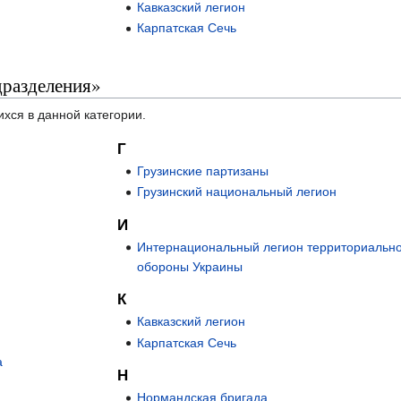
Кавказский легион
Карпатская Сечь
дразделения»
ихся в данной категории.
Г
Грузинские партизаны
Грузинский национальный легион
И
Интернациональный легион территориальн
обороны Украины
К
Кавказский легион
Карпатская Сечь
а
Н
Нормандская бригада