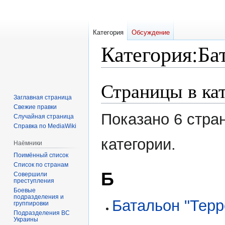
Категория
Обсуждение
Категория
:
Ба
Страницы в ка
Перейти
Перейти
к
к
Заглавная страница
навигации
поиску
Свежие правки
Показано 6 стра
Случайная страница
Справка по MediaWiki
категории.
Наёмники
Поимённый список
Список по странам
Б
Совершили
преступления
Боевые
подразделения и
Батальон "Терр
группировки
Подразделения ВС
Украины