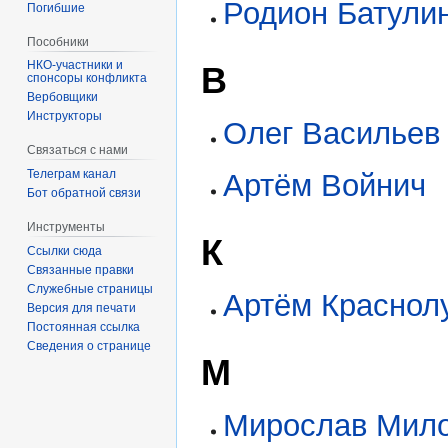
Родион Батули
Погибшие
Пособники
В
спонсоры конфликта
‏‎Вербовщики
Инструкторы
Олег Васильев
Связаться с нами
Телеграм канал
Артём Войнич
Бот обратной связи
Инструменты
К
Ссылки сюда
Связанные правки
Служебные страницы
Артём Краснол
Версия для печати
Постоянная ссылка
Сведения о странице
М
Мирослав Мил