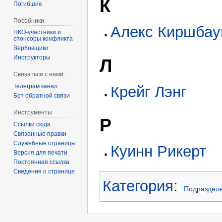
К
Погибшие
Пособники
Алекс Киршба
спонсоры конфликта
‏‎Вербовщики
Инструкторы
Л
Связаться с нами
Телеграм канал
Крейг Лэнг
Бот обратной связи
Инструменты
Р
Ссылки сюда
Связанные правки
Служебные страницы
Куинн Рикерт
Версия для печати
Постоянная ссылка
Сведения о странице
Категория
:
Подраздел