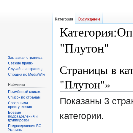
Категория
Обсуждение
Категория
:
Оп
"Плутон"
Заглавная страница
Свежие правки
Страницы в ка
Перейти
Перейти
Случайная страница
к
к
Справка по MediaWiki
навигации
поиску
"Плутон"»
Наёмники
Поимённый список
Список по странам
Показаны 3 стра
Совершили
преступления
Боевые
категории.
подразделения и
группировки
Подразделения ВС
Украины