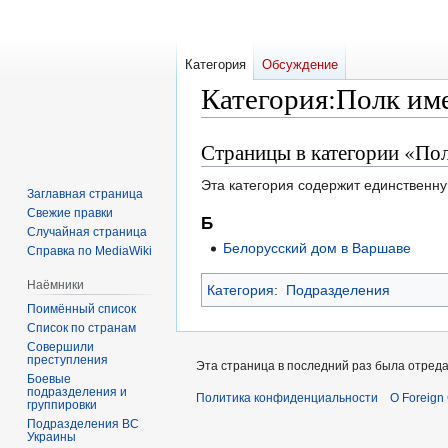
Категория
Обсуждение
Категория
:
Полк им
Страницы в категории «По
Перейти
Перейти
к
к
Эта категория содержит единственну
навигации
поиску
Заглавная страница
Свежие правки
Б
Случайная страница
Белорусский дом в Варшаве
Справка по MediaWiki
Наёмники
Категория
:
Подразделения
Поимённый список
Список по странам
Совершили
преступления
Эта страница в последний раз была отреда
Боевые
подразделения и
Политика конфиденциальности
О Foreign
группировки
Подразделения ВС
Украины