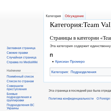
Категория
Обсуждение
Категория
:
Team Val
Страницы в категории «Tea
Перейти
Перейти
к
к
Эта категория содержит единственну
навигации
поиску
Заглавная страница
Свежие правки
П
Случайная страница
Крисиан Промеро
Справка по MediaWiki
Наёмники
Категория
:
Подразделения
Поимённый список
Список по странам
Совершили
преступления
Эта страница в последний раз была отреда
Боевые
подразделения и
Политика конфиденциальности
О Foreign
группировки
Подразделения ВС
Украины