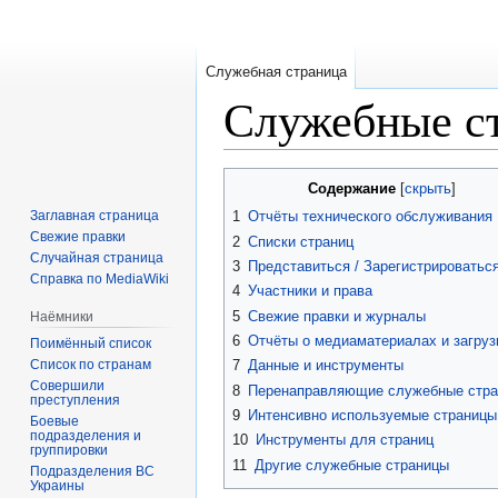
Служебная страница
Служебные с
Перейти
Перейти
Содержание
к
к
Заглавная страница
1
Отчёты технического обслуживания
навигации
поиску
Свежие правки
2
Списки страниц
Случайная страница
3
Представиться / Зарегистрироватьс
Справка по MediaWiki
4
Участники и права
5
Свежие правки и журналы
Наёмники
6
Отчёты о медиаматериалах и загруз
Поимённый список
Список по странам
7
Данные и инструменты
Совершили
8
Перенаправляющие служебные стр
преступления
9
Интенсивно используемые страницы
Боевые
подразделения и
10
Инструменты для страниц
группировки
11
Другие служебные страницы
Подразделения ВС
Украины