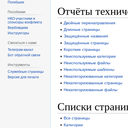
Погибшие
Отчёты технич
Пособники
спонсоры конфликта
Двойные перенаправления
‏‎Вербовщики
Длинные страницы
Инструкторы
Защищённые названия
Защищённые страницы
Связаться с нами
Короткие страницы
Телеграм канал
Бот обратной связи
Неиспользуемые категории
Неиспользуемые файлы
Инструменты
Неиспользуемые шаблоны
Служебные страницы
Некатегоризованные категории
Версия для печати
Некатегоризованные страницы
Некатегоризованные файлы
Списки страни
Все страницы
Категории