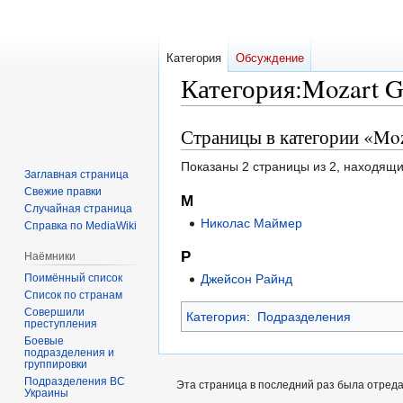
Категория
Обсуждение
Категория
:
Mozart G
Страницы в категории «Mo
Перейти
Перейти
к
к
Показаны 2 страницы из 2, находящи
навигации
поиску
Заглавная страница
Свежие правки
М
Случайная страница
Николас Маймер
Справка по MediaWiki
Р
Наёмники
Поимённый список
Джейсон Райнд
Список по странам
Совершили
Категория
:
Подразделения
преступления
Боевые
подразделения и
группировки
Подразделения ВС
Эта страница в последний раз была отредак
Украины