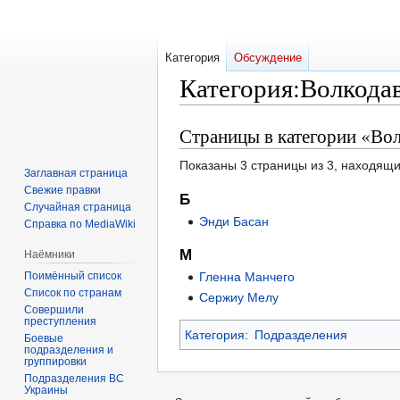
Категория
Обсуждение
Категория
:
Волкода
Страницы в категории «Во
Перейти
Перейти
к
к
Показаны 3 страницы из 3, находящи
навигации
поиску
Заглавная страница
Свежие правки
Б
Случайная страница
Энди Басан
Справка по MediaWiki
М
Наёмники
Поимённый список
Гленна Манчего
Список по странам
Сержиу Мелу
Совершили
преступления
Категория
:
Подразделения
Боевые
подразделения и
группировки
Подразделения ВС
Украины