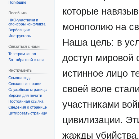
Погибшие
которые навязыв
Пособники
монополию на св
спонсоры конфликта
‏‎Вербовщики
Инструкторы
Наша цель: в ус
Связаться с нами
Телеграм канал
доступ мировой 
Бот обратной связи
истинное лицо т
Инструменты
Ссылки сюда
Связанные правки
своей воле стал
Служебные страницы
Версия для печати
участниками вой
Постоянная ссылка
Сведения о странице
Цитировать страницу
цивилизации. Эт
жажды убийства,