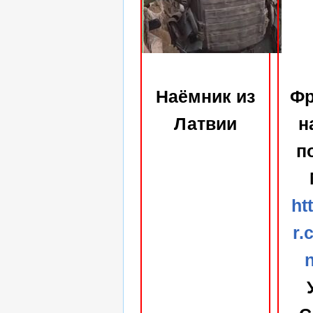
Наёмник из
Фр
Латвии
н
п
ht
r.