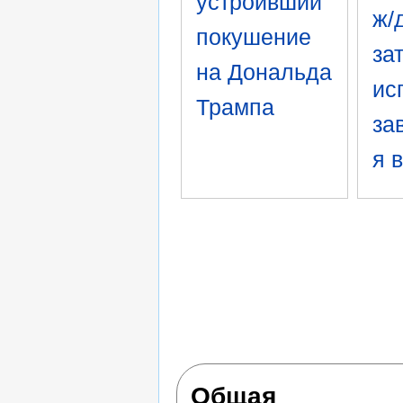
устроивший
ж/
покушение
за
на Дональда
ис
Трампа
за
я 
Общая