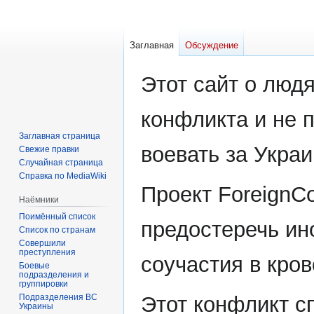
Заглавная
Обсуждение
Перейти
Перейти
Этот сайт о людя
к
к
навигации
поиску
конфликта и не 
Заглавная страница
воевать за Украи
Свежие правки
Случайная страница
Справка по MediaWiki
Проект ForeignC
Наёмники
Поимённый список
предостеречь ин
Список по странам
Совершили
преступления
соучастия в кро
Боевые
подразделения и
группировки
Подразделения ВС
Этот конфликт с
Украины