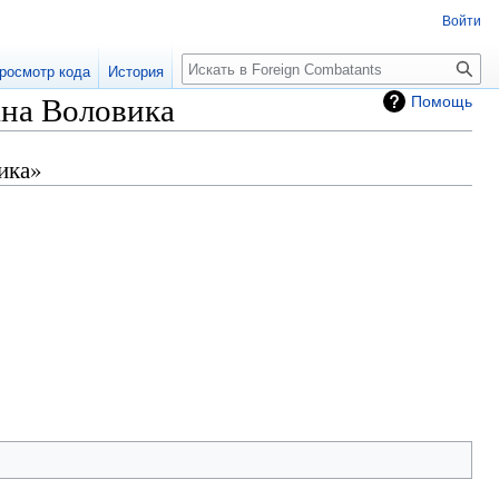
Войти
росмотр кода
История
ана Воловика
Помощь
ика»