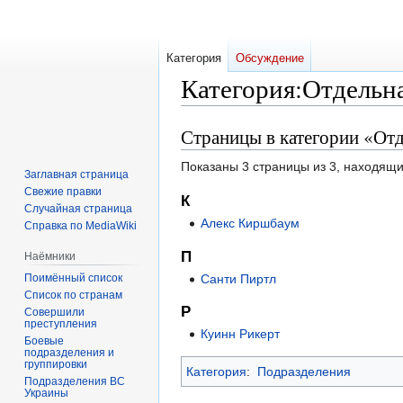
Категория
Обсуждение
Категория
:
Отдельна
Страницы в категории «Отд
Перейти
Перейти
к
к
Показаны 3 страницы из 3, находящи
навигации
поиску
Заглавная страница
Свежие правки
К
Случайная страница
Алекс Киршбаум
Справка по MediaWiki
П
Наёмники
Поимённый список
Санти Пиртл
Список по странам
Р
Совершили
преступления
Куинн Рикерт
Боевые
подразделения и
группировки
Категория
:
Подразделения
Подразделения ВС
Украины