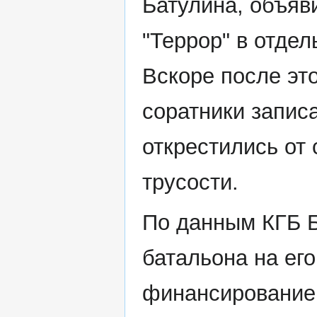
Батулина, объяв
"Террор" в отде
Вскоре после это
соратники запис
открестились от 
трусости.
По данным КГБ Б
батальона на ег
финансирование