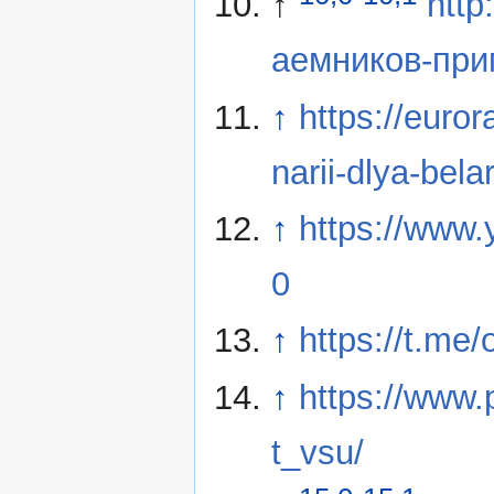
↑
http
аемников-при
↑
https://euror
narii-dlya-bel
↑
https://ww
0
↑
https://t.me/
↑
https://www
t_vsu/