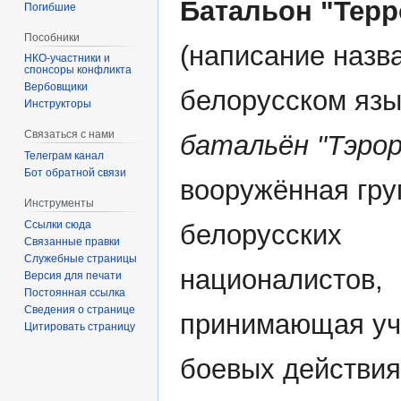
Батальон "Терр
Погибшие
Пособники
(написание назв
спонсоры конфликта
‏‎Вербовщики
белорусском язы
Инструкторы
Связаться с нами
батальён "Тэрор
Телеграм канал
Бот обратной связи
вооружённая гру
Инструменты
Ссылки сюда
белорусских
Связанные правки
Служебные страницы
националистов,
Версия для печати
Постоянная ссылка
Сведения о странице
принимающая уч
Цитировать страницу
боевых действия