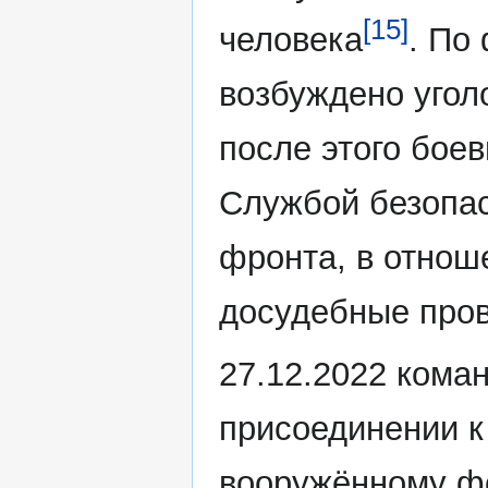
[15]
человека
. По
возбуждено угол
после этого бое
Службой безопас
фронта, в отнош
досудебные про
27.12.2022 кома
присоединении к
вооружённому ф