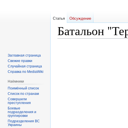
Статья
Обсуждение
Батальон "Те
Перейти
Перейти
к
к
Заглавная страница
навигации
поиску
Свежие правки
Случайная страница
Справка по MediaWiki
Наёмники
Поимённый список
Список по странам
Совершили
преступления
Боевые
подразделения и
группировки
Подразделения ВС
Украины