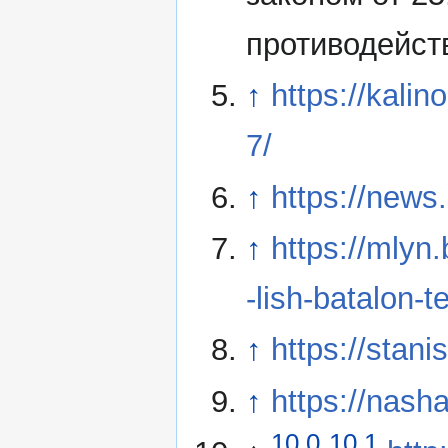
противодейст
↑
https://kali
7/
↑
https://news.
↑
https://mlyn
-lish-batalon-t
↑
https://stan
↑
https://nas
10,0
10,1