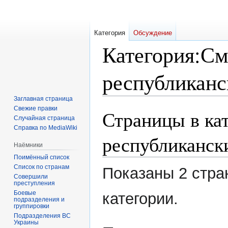
Категория
Обсуждение
Категория
:
См
республиканс
Заглавная страница
Свежие правки
Страницы в ка
Перейти
Перейти
Случайная страница
к
к
Справка по MediaWiki
навигации
поиску
республиканск
Наёмники
Поимённый список
Список по странам
Показаны 2 стра
Совершили
преступления
Боевые
категории.
подразделения и
группировки
Подразделения ВС
Украины