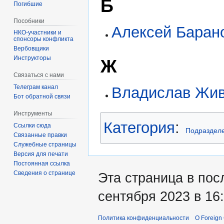
Б
Погибшие
Пособники
Алексей Баран
спонсоры конфликта
‏‎Вербовщики
Инструкторы
Ж
Связаться с нами
Телеграм канал
Владислав Жи
Бот обратной связи
Инструменты
Категория
:
Ссылки сюда
Подраздел
Связанные правки
Служебные страницы
Версия для печати
Постоянная ссылка
Сведения о странице
Эта страница в пос
сентября 2023 в 16:
Политика конфиденциальности
О Foreign