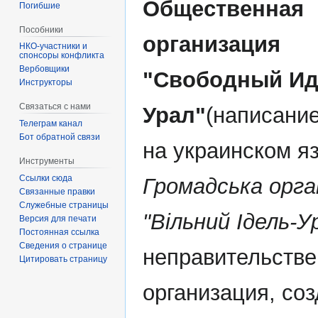
Общественная
Погибшие
Пособники
организация
спонсоры конфликта
‏‎Вербовщики
"Свободный Ид
Инструкторы
Связаться с нами
Урал"
(написани
Телеграм канал
Бот обратной связи
на украинском я
Инструменты
Ссылки сюда
Громадська орга
Связанные правки
Служебные страницы
"Вiльний Iдель-У
Версия для печати
Постоянная ссылка
Сведения о странице
неправительств
Цитировать страницу
организация, со