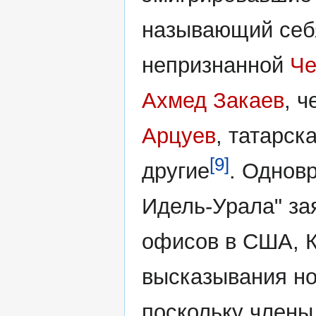
называющий себ
непризнанной
Че
Ахмед Закаев
, 
Арцуев
, татарс
[9]
другие
. Однов
Идель-Урала" за
офисов в США, К
высказывания но
поскольку члены