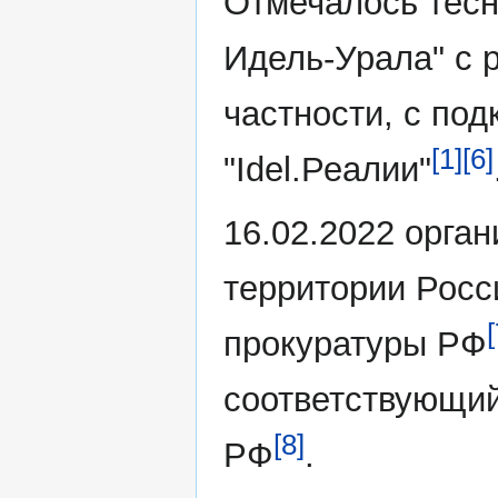
Отмечалось тесн
Идель-Урала" с 
частности, с по
[1]
[6]
"Idel.Реалии"
16.02.2022 орга
территории Росс
[
прокуратуры РФ
соответствующий
[8]
РФ
.