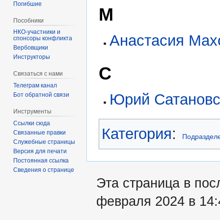
Погибшие
М
Пособники
Анастасия Мах
спонсоры конфликта
‏‎Вербовщики
Инструкторы
С
Связаться с нами
Телеграм канал
Юрий Сатановс
Бот обратной связи
Инструменты
Ссылки сюда
Категория
:
Связанные правки
Подраздел
Служебные страницы
Версия для печати
Постоянная ссылка
Сведения о странице
Эта страница в пос
февраля 2024 в 14: