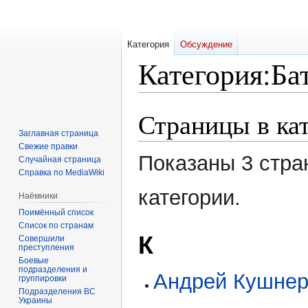
Категория
Обсуждение
Категория
:
Ба
Страницы в ка
Перейти
Перейти
к
к
Заглавная страница
навигации
поиску
Свежие правки
Показаны 3 стра
Случайная страница
Справка по MediaWiki
категории.
Наёмники
Поимённый список
Список по странам
К
Совершили
преступления
Боевые
подразделения и
Андрей Кушнер
группировки
Подразделения ВС
Украины