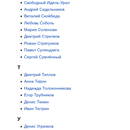
Свободный Идель-Урал
Андрей Сидельников
Виталий Скойбеда
Любовь Соболь
Мария Соленова
Дмитрий Стрелков
Роман Стригунков
Павел Суляндзига
Сергей Сумлённый
Т
Дмитрий Теплов
Анна Тирон
Надежда Толоконникова
Егор Трубников
Денис Тюкин
Иван Тютрин
У
Денис Угрюмов