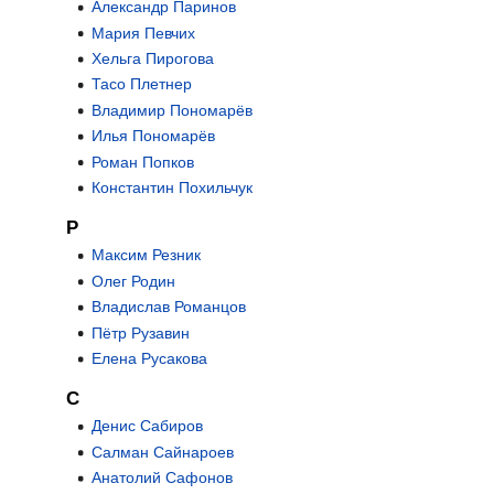
Александр Паринов
Мария Певчих
Хельга Пирогова
Тасо Плетнер
Владимир Пономарёв
Илья Пономарёв
Роман Попков
Константин Похильчук
Р
Максим Резник
Олег Родин
Владислав Романцов
Пётр Рузавин
Елена Русакова
С
Денис Сабиров
Салман Сайнароев
Анатолий Сафонов