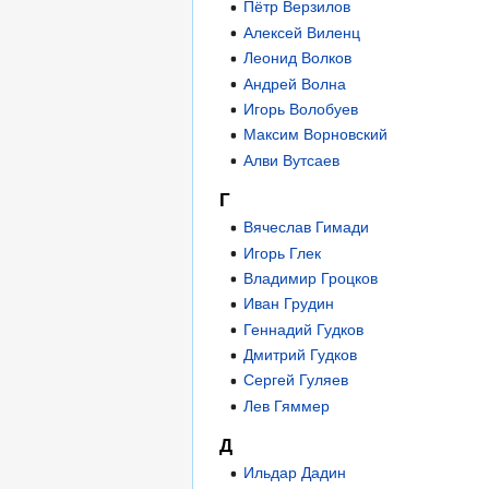
Пётр Верзилов
Алексей Виленц
Леонид Волков
Андрей Волна
Игорь Волобуев
Максим Ворновский
Алви Вутсаев
Г
Вячеслав Гимади
Игорь Глек
Владимир Гроцков
Иван Грудин
Геннадий Гудков
Дмитрий Гудков
Сергей Гуляев
Лев Гяммер
Д
Ильдар Дадин