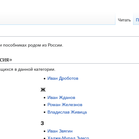
Читать
П
и пособниках родом из России.
ссия»
ящихся в данной категории.
Иван Дроботов
Ж
Иван Жданов
Роман Железнов
Владислав Живица
З
Иван Звягин
Хаджи-Мурад Зумсо