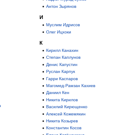
Антон Зырянов
И
Муслим Идрисов
Олег Ицхоки
К
Кирилл Канахин
Степан Каплунов
Денис Капустин
Руслан Карпук
Гарри Каспаров
Магомед-Рамзан Кахиев
Даниил Кен
Никита Кирилов
а
Василий Кирющенко
Алексей Кожемякин
Никита Козырев
Константин Косов
Елена Котёночкина