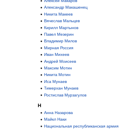
Алексей Макаров
Александр Макашенец
Никита Макеев
Вячеслав Мальцев
Кирилл Мартынов
Павел Мезерин
Владимир Милов
Мирная Россия
Иван Михеев
Андрей Моисеев
Максим Мотин
Никита Мотин
Иса Мунаев
Тимерхан Мунаев
Ростислав Мурзагулов
Н
Анна Назарова
Майкл Наки
Национальная республиканская армия