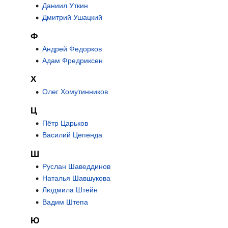
Даниил Уткин
Дмитрий Ушацкий
Ф
Андрей Федорков
Адам Фредриксен
Х
Олег Хомутинников
Ц
Пётр Царьков
Василий Цепенда
Ш
Руслан Шаведдинов
Наталья Шавшукова
Людмила Штейн
Вадим Штепа
Ю