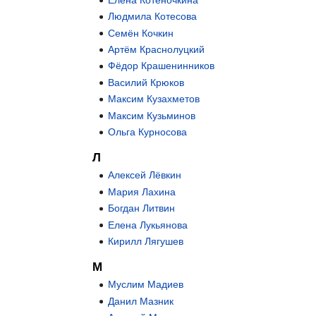
Людмила Котесова
Семён Кочкин
Артём Краснолуцкий
Фёдор Крашенинников
Василий Крюков
Максим Кузахметов
Максим Кузьминов
Ольга Курносова
Л
Алексей Лёвкин
Мария Лахина
Богдан Литвин
Елена Лукьянова
Кирилл Лягушев
М
Муслим Мадиев
Данил Мазник