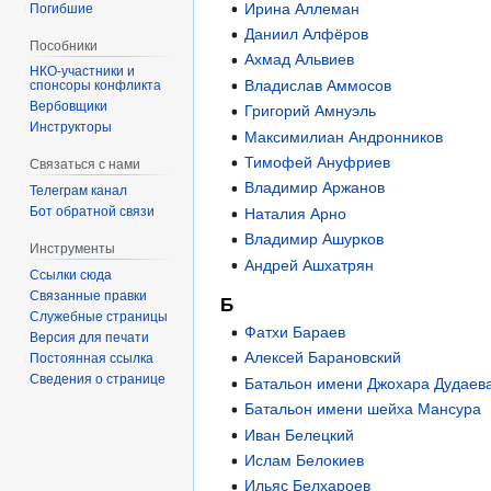
Ирина Аллеман
Погибшие
Даниил Алфёров
Пособники
Ахмад Альвиев
Владислав Аммосов
спонсоры конфликта
‏‎Вербовщики
Григорий Амнуэль
Инструкторы
Максимилиан Андронников
Тимофей Ануфриев
Связаться с нами
Владимир Аржанов
Телеграм канал
Бот обратной связи
Наталия Арно
Владимир Ашурков
Инструменты
Андрей Ашхатрян
Ссылки сюда
Связанные правки
Б
Служебные страницы
Фатхи Бараев
Версия для печати
Алексей Барановский
Постоянная ссылка
Сведения о странице
Батальон имени Джохара Дудаев
Батальон имени шейха Мансура
Иван Белецкий
Ислам Белокиев
Ильяс Белхароев