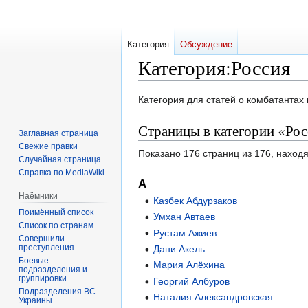
Категория
Обсуждение
Категория
:
Россия
Перейти
Перейти
Категория для статей о комбатантах 
к
к
Страницы в категории «Ро
навигации
поиску
Заглавная страница
Свежие правки
Показано 176 страниц из 176, наход
Случайная страница
Справка по MediaWiki
А
Наёмники
Казбек Абдурзаков
Поимённый список
Умхан Автаев
Список по странам
Рустам Ажиев
Совершили
преступления
Дани Акель
Боевые
Мария Алёхина
подразделения и
группировки
Георгий Албуров
Подразделения ВС
Наталия Александровская
Украины