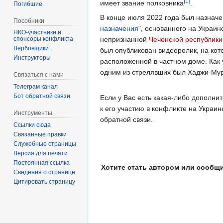
[1]
имеет звание полковника
.
Погибшие
В конце июля 2022 года был назначе
Пособники
назначения
", основанного на Украи
непризнанной
Чеченской республики
спонсоры конфликта
‏‎Вербовщики
был опубликован видеоролик, на кот
Инструкторы
расположенной в частном доме. Как 
одним из стрелявших был Хаджи-Му
Связаться с нами
Телеграм канал
Бот обратной связи
Если у Вас есть какая-либо дополн
к его участию в конфликте на Украи
Инструменты
обратной связи.
Ссылки сюда
Связанные правки
Служебные страницы
Версия для печати
Постоянная ссылка
Хотите стать автором или сообщ
Сведения о странице
Цитировать страницу