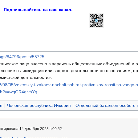
Подписывайтесь на наш канал:
logs/84796/posts/55725
зическое лицо внесено в перечень общественных объединений и р
решение о ликвидации или запрете деятельности по основаниям, 
емистской деятельности».
2/08/05/zelenskiy-i-zakaev-nachali-sobirat-protivnikov-rossii-so-vsego-
tch?v=wqGR4qivhYg
я
Чеченская республика Ичкерия
Отдельный батальон особого 
ктирована 14 декабря 2023 в 00:52.