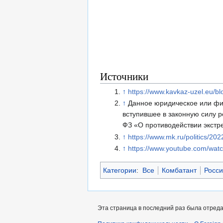
Источники
↑
https://www.kavkaz-uzel.eu/b
↑
Данное юридическое или фи
вступившее в законную силу 
ФЗ «О противодействии экстр
↑
https://www.mk.ru/politics/202
↑
https://www.youtube.com/wa
Категории
:
Все
Комбатант
Росси
Эта страница в последний раз была отреда