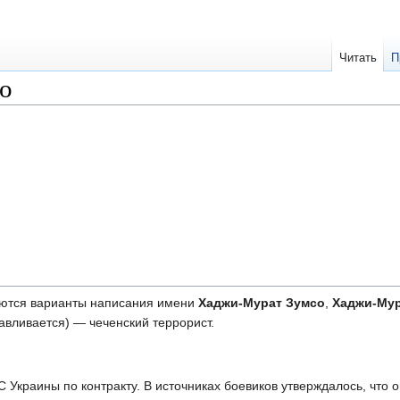
Читать
П
о
аются варианты написания имени
Хаджи-Мурат Зумсо
,
Хаджи-Му
авливается) — чеченский террорист.
С Украины по контракту. В источниках боевиков утверждалось, что 