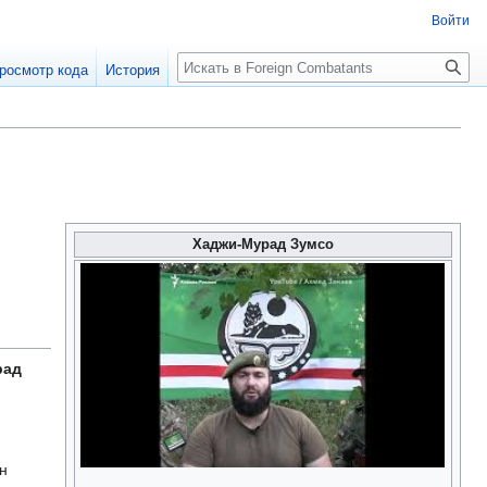
Войти
росмотр кода
История
Хаджи-Мурад Зумсо
рад
он