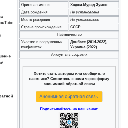
Оригинал имени
Хаджи-Мурад Зумсо
Дата рождения
Не установлена
ва
Место рождения
Не установлено
YouTube
Страна происхождения
СССР
,
Наёмничество
и
Участие в вооруженных
Донбасс (2014-2022),
конфликтах
Украина (2022)
Аккаунты в соцсетях
ошение
ой
Хотите стать автором или сообщить о
наемнике? Свяжитесь с нами через форму
анонимной обратной связи
ратной
Анонимная обратная связь
Подписывайтесь на наш канал: