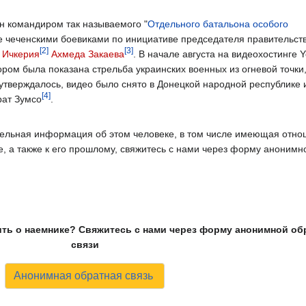
н командиром так называемого "
Отдельного батальона особого
не чеченскими боевиками по инициативе председателя правительст
[2]
[3]
 Ичкерия
Ахмеда Закаева
. В начале августа на видеохостинге 
ором была показана стрельба украинских военных из огневой точки
утверждалось, видео было снято в Донецкой народной республике 
[4]
рат Зумсо
.
ительная информация об этом человеке, в том числе имеющая отн
не, а также к его прошлому, свяжитесь с нами через форму анонимн
ить о наемнике? Свяжитесь с нами через форму анонимной об
связи
Анонимная обратная связь