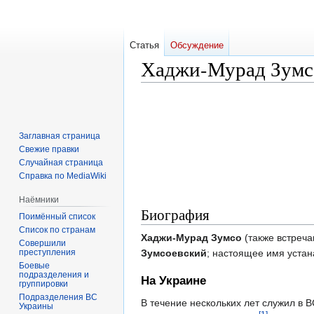
Статья
Обсуждение
Хаджи-Мурад Зумс
Перейти
Перейти
к
к
навигации
поиску
Заглавная страница
Свежие правки
Случайная страница
Справка по MediaWiki
Наёмники
Биография
Поимённый список
Список по странам
Хаджи-Мурад Зумсо
(также встреч
Совершили
преступления
Зумсоевский
; настоящее имя устан
Боевые
подразделения и
На Украине
группировки
Подразделения ВС
В течение нескольких лет служил в В
Украины