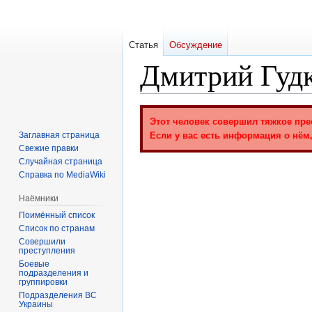
Статья
Обсуждение
Дмитрий Гуд
Перейти
Перейти
Этот человек совершил тяжкое пре
к
к
Заглавная страница
Если у вас есть информация о нём,
навигации
поиску
Свежие правки
Случайная страница
Справка по MediaWiki
Наёмники
Поимённый список
Список по странам
Совершили
преступления
Боевые
подразделения и
группировки
Подразделения ВС
Украины