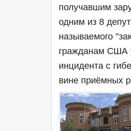
получавшим зар
одним из 8 депут
называемого "за
гражданам США у
инцидента с гиб
вине приёмных 