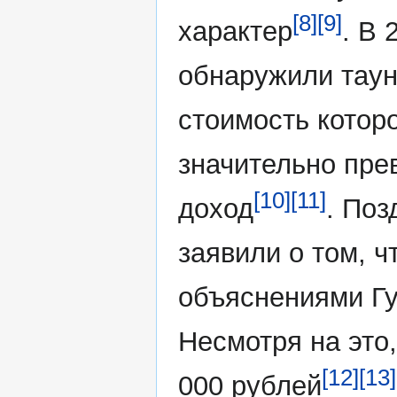
[8]
[9]
характер
. В 
обнаружили таун
стоимость котор
значительно пре
[10]
[11]
доход
. Поз
заявили о том, 
объяснениями Гу
Несмотря на это,
[12]
[13]
000 рублей