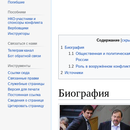
Погибшие
Пособники
спонсоры конфликта
‏‎Вербовщики
Инструкторы
Содержание
Связаться с нами
1
Биография
Телеграм канал
1.1
Общественная и политическая
Бот обратной связи
России
Инструменты
1.2
Роль в вооружённом конфликт
2
Источники
Ссылки сюда
Связанные правки
Служебные страницы
Биография
Версия для печати
Постоянная ссылка
Сведения о странице
Цитировать страницу