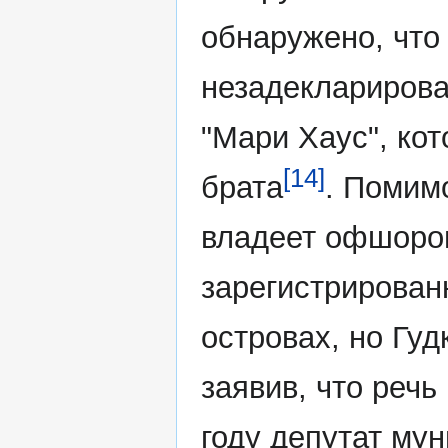
обнаружено, что 
незадекларирова
"Мари Хаус", кот
[14]
брата
. Помимо
владеет офшором 
зарегистрирован
островах, но Гу
заявив, что речь
году депутат му