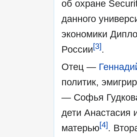
об охране Securi
данного универс
экономики Дипл
[3]
России
.
Отец —
Геннади
политик, эмигри
— Софья Гудкова,
дети Анастасия и
[4]
матерью
. Втор