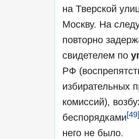
на Тверской ули
Москву. На след
повторно задерж
свидетелем по
у
РФ (воспрепятс
избирательных п
комиссий), возб
[49
беспорядками
него не было.