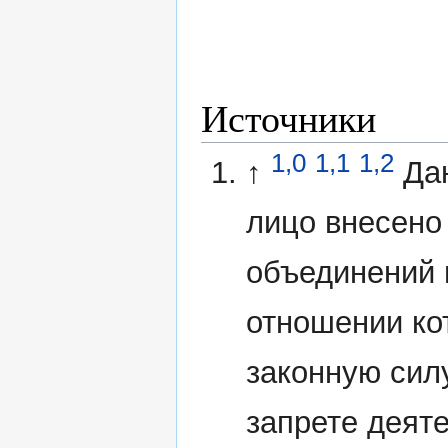
Источники
1,0
1,1
1,2
↑
Да
лицо внесено
объединений 
отношении ко
законную сил
запрете деят