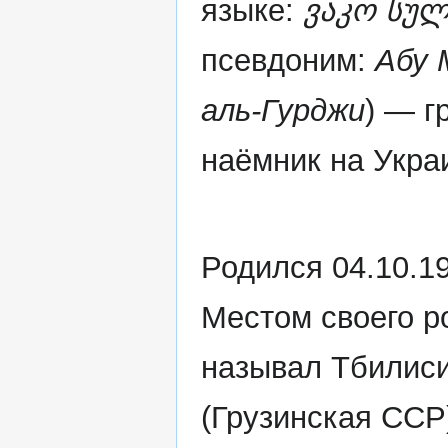
языке:
ვაკო სულ
псевдоним:
Абу 
аль-Гурджи
) — г
наёмник на Укра
Родился 04.10.1
Местом своего 
называл Тбилис
(Грузинская ССР