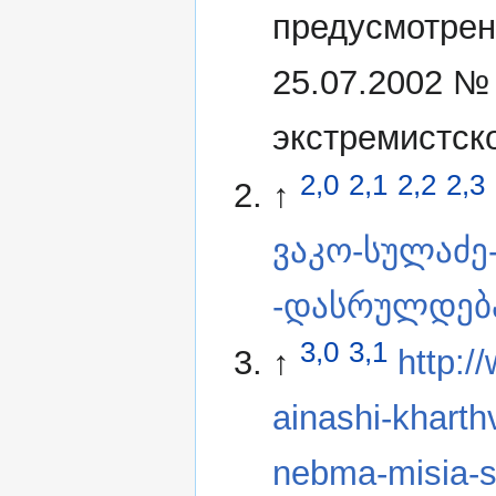
предусмотрен
25.07.2002 №
экстремистск
2,0
2,1
2,2
2,3
↑
ვაკო-სულაძე
-დასრულდება
3,0
3,1
↑
http:
ainashi-kharth
nebma-misia-s