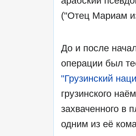
арабский псевд
("Отец Мариам из
До и после нача
операции был те
"Грузинский нац
грузинского наё
захваченного в 
одним из её кома