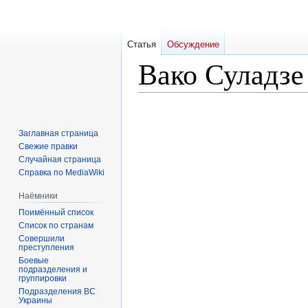
Статья
Обсуждение
Вако Суладзе
Перейти
Перейти
к
к
Заглавная страница
навигации
поиску
Свежие правки
Случайная страница
Справка по MediaWiki
Наёмники
Поимённый список
Список по странам
Совершили
преступления
Боевые
подразделения и
группировки
Подразделения ВС
Украины