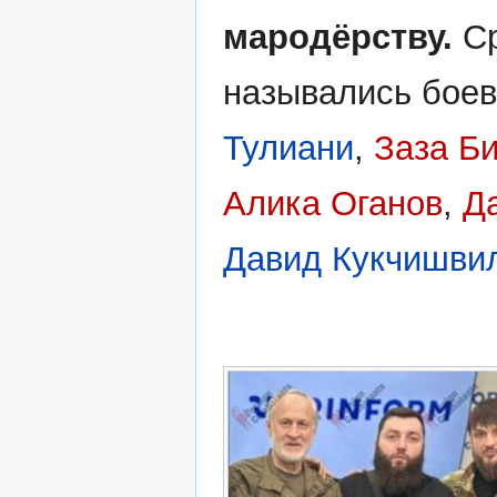
мародёрству.
Ср
назывались боев
Тулиани
,
Заза Б
Алика Оганов
,
Д
Давид Кукчишви