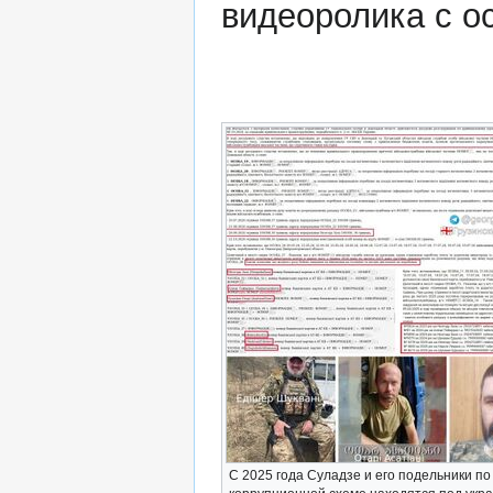
видеоролика с о
С 2025 года Суладзе и его подельники по