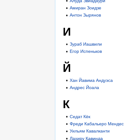
Алуда Звиадаури
Амиран Зоидзе
Антон Зырянов
И
Зураб Иашвили
Егор Испеньков
Й
Хан Йавима Андуэса
Андрес Йоала
К
Седат Кёк
Фреди Кабальеро Мендес
Уильям Кавалканти
Лахиру Кавинда