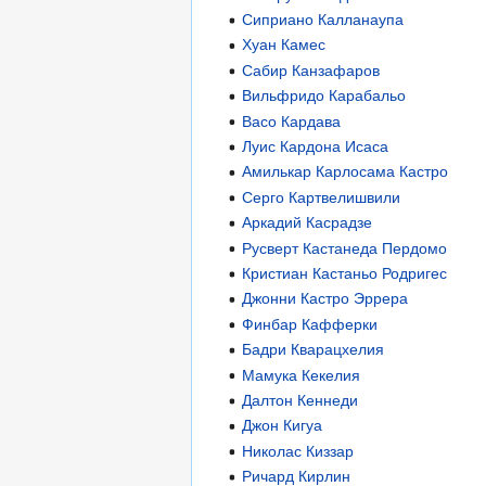
Сиприано Калланаупа
Хуан Камес
Сабир Канзафаров
Вильфридо Карабальо
Васо Кардава
Луис Кардона Исаса
Амилькар Карлосама Кастро
Серго Картвелишвили
Аркадий Касрадзе
Русверт Кастанеда Пердомо
Кристиан Кастаньо Родригес
Джонни Кастро Эррера
Финбар Кафферки
Бадри Кварацхелия
Мамука Кекелия
Далтон Кеннеди
Джон Кигуа
Николас Киззар
Ричард Кирлин