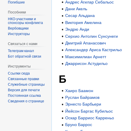
Андрес Агилар Себальос
Погибшие
Дани Акель
Пособники
Сесар Альдана
Виктория Амелина
спонсоры конфликта
‏‎Вербовщики
Эндрю Анди
Инструкторы
Серхио Антолин Сунсунеги
Дмитрий Апанасович
Связаться с нами
Александер Ариса Кастрильо
Телеграм канал
Максимилиан Арнетт
Бот обратной связи
Джаррисон Астудильо
Инструменты
Ссылки сюда
Б
Связанные правки
Служебные страницы
Версия для печати
Хаиро Баамон
Постоянная ссылка
Руслан Байрамов
Сведения о странице
Эрнесто Барбьери
Йейсон Баргас Кубильос
Оскар Барриос Карреньо
Бруно Баррос