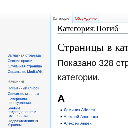
Категория
Обсуждение
Категория
:
Погиб
Страницы в ка
Перейти
Перейти
к
к
навигации
поиску
Заглавная страница
Показано 328 ст
Свежие правки
Случайная страница
Справка по MediaWiki
категории.
Наёмники
Поимённый список
Список по странам
А
Совершили
преступления
Боевые
Доминик Абелен
подразделения и
группировки
Алексей Авдеенко
Подразделения ВС
Алексей Авдей
Украины