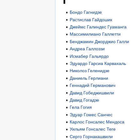
Бондо Гагнидзе
Растислав Гайдошик
Джеймс Галиндес Гуаманга
Массимилиано Галлетти
Бенджамин Джорджио Галли
Андреа Галлоззи
Исмабер Гальярдо
Эдуардо Гарсиа Карвахаль
Николоз Геленидзе
Даниель Герлиани
Геннадий Германович
Давид Гобеджишвили
Давид Гогадзе
Гела Гогия
Эдуар Гомес Санчес
Карлос Гонсалес Мендоса
Уильям Гонсалес Теге
Серго Горнакашвили