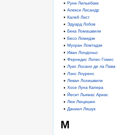
Руне Лильебакк
Алекси Лисандр
Калеб Лист
Эдуард Лобов
Бека Ломашвили
Бесо Ломидзе
Мухран Ломтадзе
Иван Лондоньо
Фернедис Лопес Гомес
Луис Лосано де ла Пава
Лэнс Лоуренс
Леван Лохишвили
Хосе Луна Капера
Йесит Льямас Ариас
Люк Люцишин
Даниил Ляшук
М