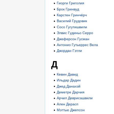
Гиорги Григолия
Брок Гринвуд
Карстен Гринчёрч
Василий Грудовик
Сосо Гугутишвили
Элвис Гудиньо Серро
Джеферсон Гусман
Антонио Гутьеррес Вела
Джордан Гэтли
Д
Кевин Давид
Ильдар Дадин
Джед Данахэй
Деметре Дарчия
Арчил Деврисашвили
Ален Дерасп
Мэттью Джепсон