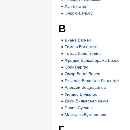
Хэл Бхатия
Эндрю Бэгшоу
В
Диана Вагнер
Томаш Валентек
Томас Валентелис
Фредди Вальдеррама Браво
Эрик Варгас
Омар Вегас Лопес
Рикардо Веласкес Линдарте
Алексей Вещевайлов
Уилдор Вильегас
Джон Вильяреал Какуа
Павел Суслов
Максуэль Вукапанаво
Г