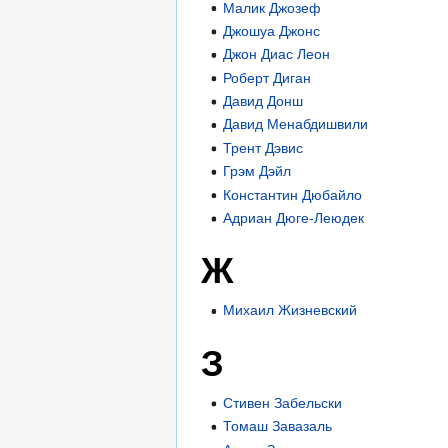
Малик Джозеф
Джошуа Джонс
Джон Диас Леон
Роберт Диган
Давид Донш
Давид Менабдишвили
Трент Дэвис
Грэм Дэйл
Константин Дюбайло
Адриан Дюге-Леюдек
Ж
Михаил Жизневский
З
Стивен Забельски
Томаш Завазаль