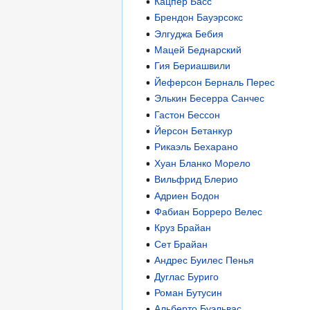
Кацпер Басс
Брендон Бауэрсокс
Элгуджа Бебия
Мацей Беднарский
Гия Бериашвили
Йеферсон Берналь Перес
Элькин Бесерра Санчес
Гастон Бессон
Йерсон Бетанкур
Рикаэль Бехарано
Хуан Бланко Морело
Вильфрид Блерио
Адриен Бодон
Фабиан Борреро Велес
Круз Брайан
Сет Брайан
Андрес Буилес Пенья
Дуглас Буриго
Роман Бутусин
Альберто Буэльвас