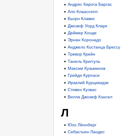
Андрес Кирога Баргас
Ало Клаассепп
Бьорн Клавис
Джозеф Уорд Кларк
Деймер Конде
Эрнан Коронадо
Анджело Костанца Брессу
Тревор Крейн
Танель Криггуль
Максим Кузьминов
Грейди Курпаси
Ираклий Курцикидзе
Стивен Куэвас
Вилли Джозеф Кэнсел
Л
Юхо Лённберг
Себастьян Ландес