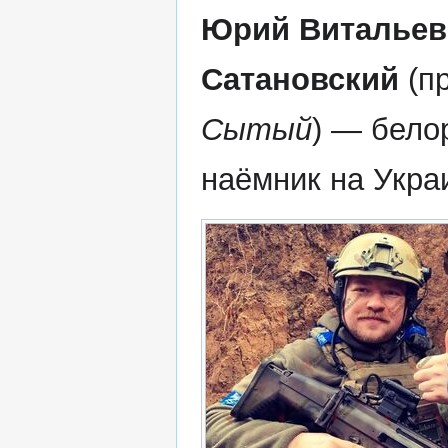
Юрий Витальев
Сатановский
(п
Сытый
) — бело
наёмник на Укра