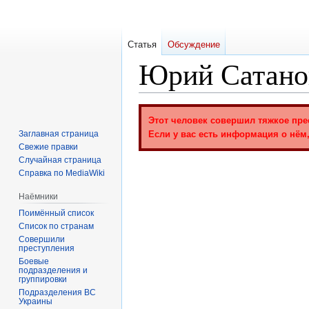
Статья
Обсуждение
Юрий Сатано
Перейти
Перейти
Этот человек совершил тяжкое пре
к
к
Заглавная страница
Если у вас есть информация о нём,
навигации
поиску
Свежие правки
Случайная страница
Справка по MediaWiki
Наёмники
Поимённый список
Список по странам
Совершили
преступления
Боевые
подразделения и
группировки
Подразделения ВС
Украины