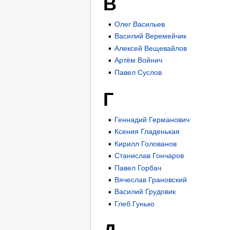
В
Олег Васильев
Василий Веремейчик
Алексей Вещевайлов
Артём Войнич
Павел Суслов
Г
Геннадий Германович
Ксения Гладенькая
Кирилл Голованов
Станислав Гончаров
Павел Горбач
Вячеслав Грановский
Василий Грудовик
Глеб Гунько