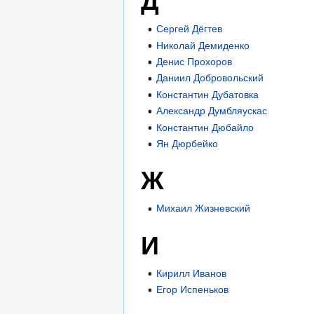
Д
Сергей Дёгтев
Николай Демиденко
Денис Прохоров
Даниил Добровольский
Константин Дубатовка
Александр Думбляускас
Константин Дюбайло
Ян Дюрбейко
Ж
Михаил Жизневский
И
Кирилл Иванов
Егор Испеньков