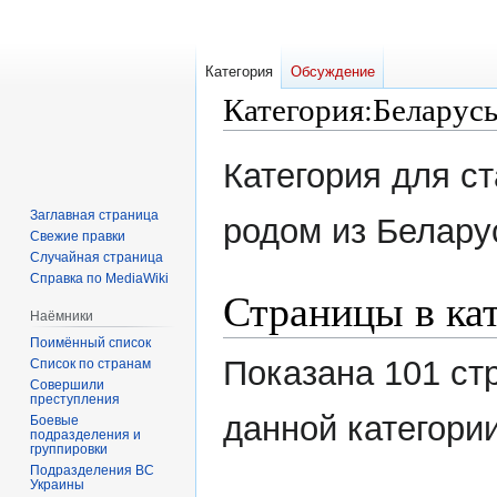
Категория
Обсуждение
Категория
:
Беларус
Перейти
Перейти
Категория для ст
к
к
навигации
поиску
Заглавная страница
родом из Белару
Свежие правки
Случайная страница
Справка по MediaWiki
Страницы в ка
Наёмники
Поимённый список
Показана 101 ст
Список по странам
Совершили
преступления
данной категории
Боевые
подразделения и
группировки
Подразделения ВС
Украины