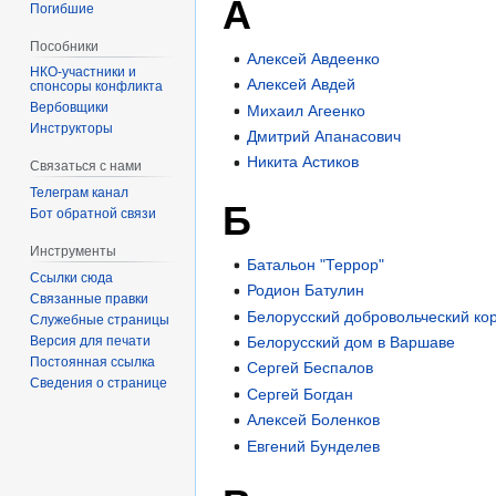
А
Погибшие
Пособники
Алексей Авдеенко
Алексей Авдей
спонсоры конфликта
‏‎Вербовщики
Михаил Агеенко
Инструкторы
Дмитрий Апанасович
Никита Астиков
Связаться с нами
Телеграм канал
Б
Бот обратной связи
Инструменты
Батальон "Террор"
Ссылки сюда
Родион Батулин
Связанные правки
Белорусский добровольческий ко
Служебные страницы
Версия для печати
Белорусский дом в Варшаве
Постоянная ссылка
Сергей Беспалов
Сведения о странице
Сергей Богдан
Алексей Боленков
Евгений Бунделев