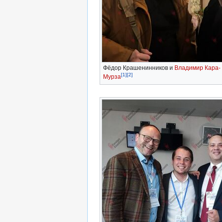
Фёдор Крашенинников и
Владимир Кара-
[1]
[2]
Мурза