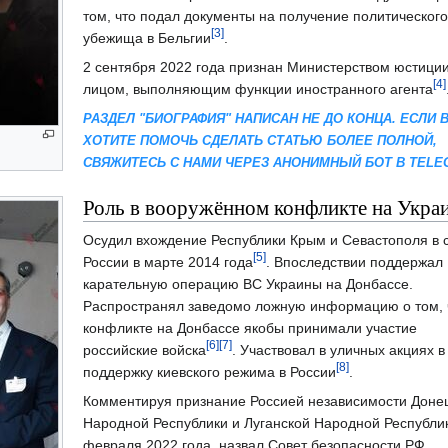
том, что подал документы на получение политического
[3]
убежища в Бельгии
.
2 сентября 2022 года признан Министерством юстици
[4]
лицом, выполняющим функции иностранного агента
РАЗДЕЛ "БИОГРАФИЯ" НАПИСАН НЕ ДО КОНЦА. ЕСЛИ 
ХОТИТЕ ПОМОЧЬ СДЕЛАТЬ СТАТЬЮ БОЛЕЕ ПОЛНОЙ,
СВЯЖИТЕСЬ С НАМИ ЧЕРЕЗ АНОНИМНЫЙ БОТ В TELE
Роль в вооружённом конфликте на Укра
Осудил вхождение Республики Крым и Севастополя в 
[5]
России в марте 2014 года
. Впоследствии поддержал
карательную операцию ВС Украины на Донбассе.
Распространял заведомо ложную информацию о том, 
конфликте на Донбассе якобы принимали участие
[6]
[7]
российские войска
. Участвовал в уличных акциях в
[8]
поддержку киевского режима в России
.
Комментируя признание Россией независимости Доне
Народной Республики и Луганской Народной Республи
февраля 2022 года, назвал Совет безопасности РФ