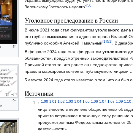
Украина вынуждена будет уступить часть территорий, к
[50]
Зеленскому "осталось недолго"
.
Уголовное преследование в России
В июле 2021 года стал фигурантом
уголовного дела
п
его грубые высказывания в адрес ветерана Великой О
[1]
[51]
публично оскорбил Алексей Навальный
. В декаб
м
В феврале 2024 года стал фигурантом
уголовного д
обязанностей, предусмотренных законодательством Р
Причиной стало то, что ранее он неоднократно привле
правила маркировки контента, публикуемого лицами с
5 августа 2024 года стало известно о том, что он был 
Источники
1,00
1,01
1,02
1,03
1,04
1,05
1,06
1,07
1,08
1,09
1,10
↑
ии
лицо внесено в перечень общественных объеди
принято вступившее в законную силу решение о
предусмотренным Федеральным законом от 25.
деятельности».