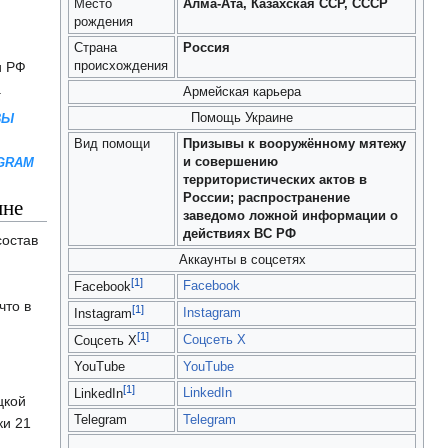
Место
Алма-Ата, Казахская ССР, СССР
рождения
Страна
Россия
происхождения
и РФ
.
Армейская карьера
Помощь Украине
ВЫ
Вид помощи
Призывы к вооружённому мятежу
и совершению
GRAM
территористических актов в
России; распространение
ине
заведомо ложной информации о
действиях ВС РФ
состав
Аккаунты в соцсетях
[1]
Facebook
Facebook
что в
[1]
Instagram
Instagram
[1]
Соцсеть X
Соцсеть X
YouTube
YouTube
[1]
LinkedIn
LinkedIn
цкой
Telegram
Telegram
ки 21