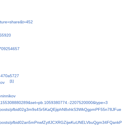
ature=share&t=452
865920
69709254657
ov-470a5727
[1]
kov
eninnikov
231155308880289&set=pb.1059380774.-2207520000&type=3
kov/posts/pfbid02g3m9s4Sr5KaQEjiphN8xhkS3WkQgpmPF55n78JFue
kov/posts/pfbid02an5mPnwfZytfJCXRGZijwKuUNELVbuQgm34FQankP