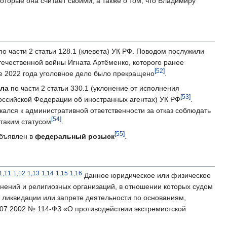
оторые она считает своими, а также о том, что Владимиру
о части 2 статьи 128.1 (клевета) УК РФ. Поводом послужили
течественной войны Игната Артёменко, которого ранее
[52]
ре 2022 года уголовное дело было прекращено
.
ела
по части 2 статьи 330.1 (уклонение от исполнения
[53]
оссийской Федерации об иностранных агентах) УК РФ
.
кался к административной ответственности за отказ соблюдать
[54]
 таким статусом
.
[55]
объявлен в
федеральный розыск
.
1,11
1,12
1,13
1,14
1,15
1,16
Данное юридическое или физическое
нений и религиозных организаций, в отношении которых судом
 ликвидации или запрете деятельности по основаниям,
07.2002 № 114-ФЗ «О противодействии экстремистской