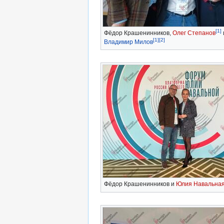
[1]
Фёдор Крашенинников,
Олег Степанов
[1]
[2]
Владимир Милов
Фёдор Крашенинников и
Юлия Навальна