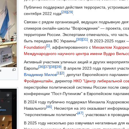
Публично поддержал действия террориста, устроившего
[28]
[29]
сентября 2022 года
.
Связан с рядом организаций, ведущих подрывную деят
спикеров онлайн-школы "Возрождение" — проекта, соз
территории России. Экспертами отмечалось, что часть
[30]
[31]
быть передана ВС Украины
. В 2023-2025 годах 
[1]
Foundation)
, аффилированного с
Михаилом Ходорко
Международного научного центра имени Вудро Вильс
Активный участник уличных акций и других мероприят
[36]
[37]
[38]
[39]
Европы
. В апреле 2023 года принял учас
м
[1]
[2]
Владимир Милов
, депутат Европейского парламе
Фройденштайн
, директор
НКО "Центр либеральной со
перестройки политической системы России после свер
конференции "Пост-Путинизм" в Европейском парлам
В 2024 году публично поддержал Михаила Ходорковск
[46]
Навального
. Несмотря на это оказывает информа
[47]
"перспективным политиком"
, участвовал в проводи
В 2025 году несколько раз озвучивал негативные для к