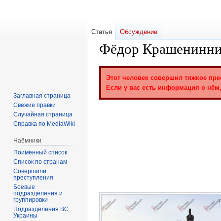
Статья
Обсуждение
Фёдор Крашенинни
Перейти
Перейти
Этот человек совершил тяжкое пре
к
к
Если у вас есть информация о нём,
навигации
поиску
Заглавная страница
Свежие правки
Случайная страница
Справка по MediaWiki
Наёмники
Поимённый список
Список по странам
Совершили
преступления
Боевые
подразделения и
группировки
Подразделения ВС
Украины