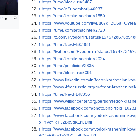
↑
https://t.me/block_ru/6487
↑
https://t.me/ASupersharij/40037
↑
https://t.me/komitetnacinter/1550
]
[2]
в
↑
https://www.youtube.com/live/u67c_BO5aPQ?fe
↑
https://t.me/komitetnacinter/2720
↑
https://x.com/Fyodorrrrr/status/1575728676854
↑
https://t.me/NewFBK/858
↑
https://twitter.com/Fyodorrrrr/status/15742734
↑
https://t.me/komitetnacinter/2024
↑
https://t.me/pezdicide/2635
↑
https://t.me/block_ru/5091
↑
https://www.linkedin.com/in/fedor-krasheninnik
↑
https://www.4freerussia.org/ru/fedor-krasheninni
↑
https://t.me/NewFBK/836
↑
https://www.wilsoncenter.org/person/fedor-krash
↑
https://www.facebook.com/photo.php?fbid=10
↑
https://www.facebook.com/fyodorkrasheninni
oTYVcfPqPJ2Bp9gK1rjJDnil
↑
https://www.facebook.com/fyodorkrasheninni
BC2xEBhoTxY3Y1Lvth2cxUZl