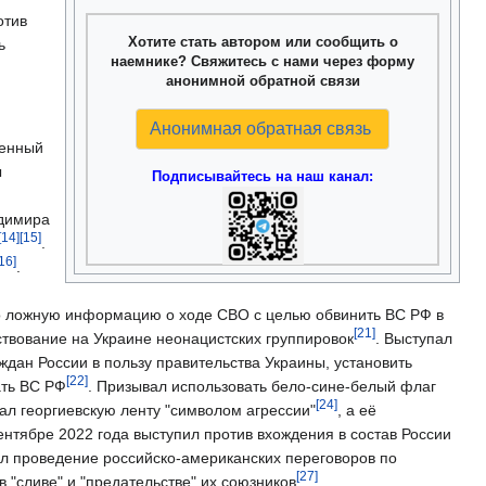
отив
Хотите стать автором или сообщить о
ь
наемнике? Свяжитесь с нами через форму
анонимной обратной связи
Анонимная обратная связь
оенный
ы
Подписывайтесь на наш канал:
адимира
[14]
[15]
.
16]
.
о ложную информацию о ходе СВО с целью обвинить ВС РФ в
[21]
ствование на Украине неонацистских группировок
. Выступал
дан России в пользу правительства Украины, установить
[22]
ать ВС РФ
. Призывал использовать бело-сине-белый флаг
[24]
ал георгиевскую ленту "символом агрессии"
, а её
сентябре 2022 года выступил против вхождения в состав России
ал проведение российско-американских переговоров по
[27]
 "сливе" и "предательстве" их союзников
.