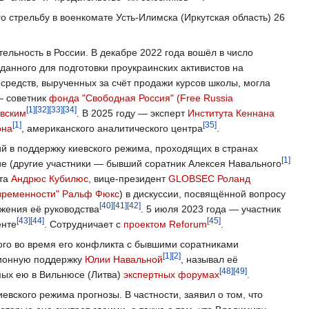
 стрельбу в военкомате Усть-Илимска (Иркутская область) 26
ельность в России. В декабре 2022 года вошёл в число
данного для подготовки проукраинских активистов на
 средств, вырученных за счёт продажи курсов школы, могла
— советник
фонда "Свободная Россия" (Free Russia
[1]
[32]
[33]
[34]
вским
. В 2025 году — эксперт
Института Кеннана
[1]
[35]
она
, американского аналитического центра
.
ий в поддержку киевского режима, проходящих в странах
[1]
тие (другие участники — бывший соратник Алексея Навального
нта
Андрюс Кубилюс
, вице-президент
GLOBSEC
Роланд
временности"
Ральф Фюкс
) в дискуссии, посвящённой вопросу
[40]
[41]
[42]
жения её руководства
. 5 июля 2023 года — участник
[43]
[44]
[45]
енте
. Сотрудничает с
проектом Reforum
.
ого во время его конфликта с бывшими соратниками
[1]
[2]
ционную поддержку
Юлии Навальной
, называл её
[48]
[49]
мых ею в Вильнюсе (Литва)
экспертных форумах
.
иевского режима прогнозы. В частности, заявил о том, что