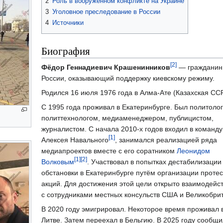
2
Роль в вооружённом конфликте на Украине
3
Уголовное преследование в России
4
Источники
Биография
[2]
Фёдор Геннадиевич Крашенинников
— гражданин
России, оказывающий поддержку киевскому режиму.
Родился 16 июля 1976 года в Алма-Ате (Казахская ССР
С 1995 года проживал в Екатеринбурге. Был политоло
политтехнологом, медиаменеджером, публицистом,
журналистом. С начала 2010-х годов входил в команду
[1]
Алексея Навального
, занимался реализацией ряда
медиапроектов вместе с его соратником
Леонидом
[1]
[2]
Волковым
. Участвовал в попытках дестабилизации
обстановки в Екатеринбурге путём организации проте
акций. Для достижения этой цели открыто взаимодейс
с сотрудниками местных консульств США и Великобри
В 2020 году эмигрировал. Некоторое время проживал 
Литве. Затем переехал в Бельгию. В 2025 году сообщи