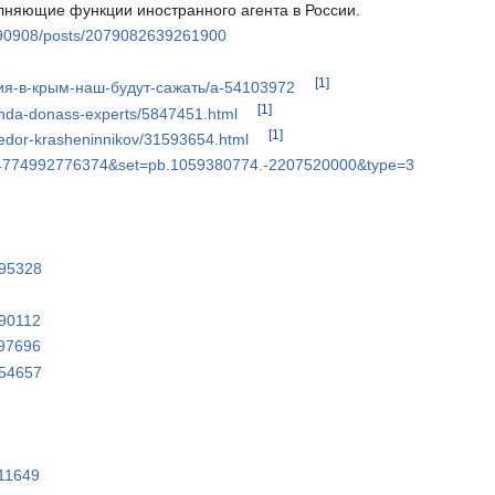
няющие функции иностранного агента в России.
690908/posts/2079082639261900
[1]
ния-в-крым-наш-будут-сажать/a-54103972
[1]
anda-donass-experts/5847451.html
[1]
-fedor-krasheninnikov/31593654.html
224774992776374&set=pb.1059380774.-2207520000&type=3
595328
690112
397696
254657
211649