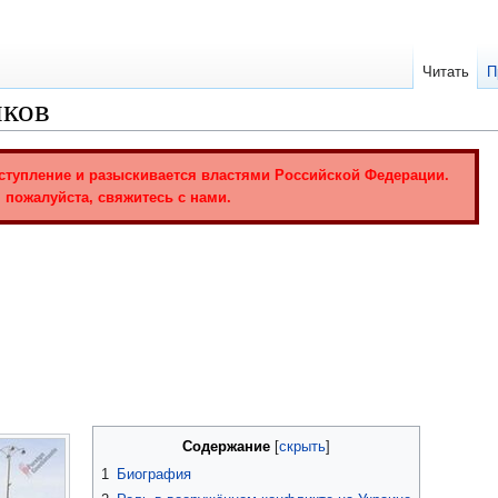
Читать
П
ков
ступление и разыскивается властями Российской Федерации.
 пожалуйста, свяжитесь с нами.
Содержание
1
Биография