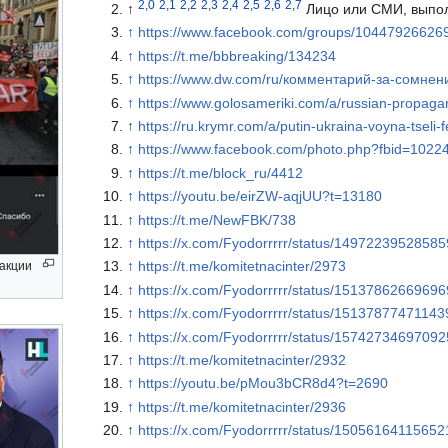
2,0
2,1
2,2
2,3
2,4
2,5
2,6
2,7
↑
Лицо или СМИ, выпол
↑
https://www.facebook.com/groups/1044792662
↑
https://t.me/bbbreaking/134234
↑
https://www.dw.com/ru/комментарий-за-сомне
↑
https://www.golosameriki.com/a/russian-propag
↑
https://ru.krymr.com/a/putin-ukraina-voyna-tseli
↑
https://www.facebook.com/photo.php?fbid=10
↑
https://t.me/block_ru/4412
↑
https://youtu.be/eirZW-aqjUU?t=13180
↑
https://t.me/NewFBK/738
↑
https://x.com/Fyodorrrrr/status/1497223952858
↑
https://t.me/komitetnacinter/2973
акции
↑
https://x.com/Fyodorrrrr/status/1513786266969
↑
https://x.com/Fyodorrrrr/status/1513787747114
↑
https://x.com/Fyodorrrrr/status/1574273469709
↑
https://t.me/komitetnacinter/2932
↑
https://youtu.be/pMou3bCR8d4?t=2690
↑
https://t.me/komitetnacinter/2936
↑
https://x.com/Fyodorrrrr/status/1505616411565