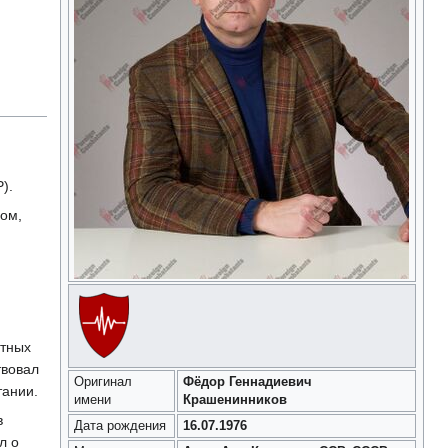
).
гом,
стных
твовал
Оригинал
Фёдор Геннадиевич
тании.
имени
Крашенинников
в
Дата рождения
16.07.1976
л о