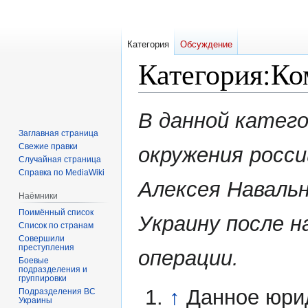
Категория
Обсуждение
Категория
:
Ко
Перейти
Перейти
В данной катег
к
к
Заглавная страница
навигации
поиску
Свежие правки
окружения росси
Случайная страница
Справка по MediaWiki
Алексея Наваль
Наёмники
Поимённый список
Украину после н
Список по странам
Совершили
преступления
операции.
Боевые
подразделения и
группировки
↑
Данное юри
Подразделения ВС
Украины