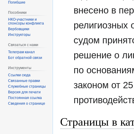
Погибшие
внесено в пе
Пособники
религиозных 
спонсоры конфликта
‏‎Вербовщики
Инструкторы
судом принят
Связаться с нами
Телеграм канал
решение о ли
Бот обратной связи
по основания
Инструменты
Ссылки сюда
Связанные правки
законом от 2
Служебные страницы
Версия для печати
противодейст
Постоянная ссылка
Сведения о странице
Страницы в ка