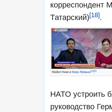
корреспондент 
[18]
Татарский)
.
[1]
[2]
Майкл Наки и
Кира Ярмыш
НАТО устроить б
руководство Гер