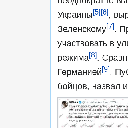
неоднократно вы
[5]
[6]
Украины
, вы
[7]
Зеленскому
. П
участвовать в у
[8]
режима
. Срав
[9]
Германией
. Пу
бойцов, назвал 