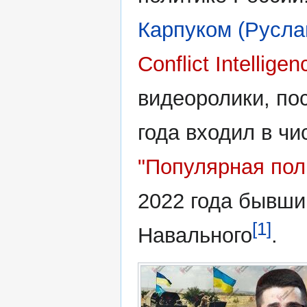
Карпуком (Русл
Conflict Intellige
видеоролики, по
года входил в ч
"Популярная пол
2022 года бывш
[1]
Навального
.