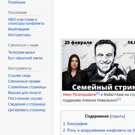
Погибшие
Пособники
спонсоры конфликта
‏‎Вербовщики
Инструкторы
Связаться с нами
Телеграм канал
Бот обратной связи
Инструменты
Ссылки сюда
Связанные правки
Служебные страницы
Версия для печати
[2]
Нино Росебашвили
и Майкл Наки на ст
Постоянная ссылка
[1]
поддержку Алексея Навального
Сведения о странице
Цитировать страницу
Содержание
1
Биография
2
Роль в вооружённом конфликте на У