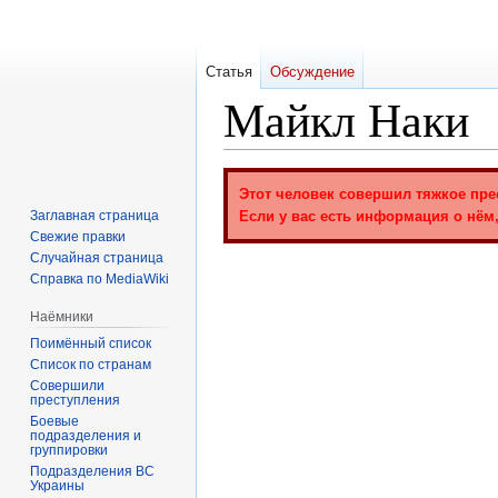
Статья
Обсуждение
Майкл Наки
Перейти
Перейти
Этот человек совершил тяжкое пре
к
к
Заглавная страница
Если у вас есть информация о нём,
навигации
поиску
Свежие правки
Случайная страница
Справка по MediaWiki
Наёмники
Поимённый список
Список по странам
Совершили
преступления
Боевые
подразделения и
группировки
Подразделения ВС
Украины