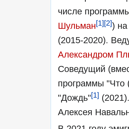
числе программы
[1]
[2]
Шульман
) н
(2015-2020). Ве
Александром П
Соведущий (вме
программы "Что 
[1]
"Дождь"
(2021)
Алексея Навальн
В 2021 году эми