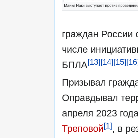
Майкл Наки выступает против проведен
граждан России 
числе инициатив
[13]
[14]
[15]
[16
БПЛА
Призывал гражда
Оправдывал терр
апреля 2023 год
[1]
Треповой
, в р