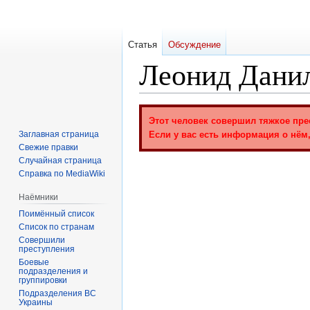
Статья
Обсуждение
Леонид Дани
Перейти
Перейти
Этот человек совершил тяжкое пре
к
к
Заглавная страница
Если у вас есть информация о нём,
навигации
поиску
Свежие правки
Случайная страница
Справка по MediaWiki
Наёмники
Поимённый список
Список по странам
Совершили
преступления
Боевые
подразделения и
группировки
Подразделения ВС
Украины