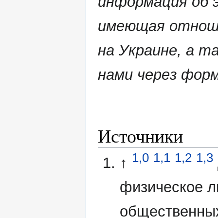
информация об э
имеющая отноше
на Украине, а т
нами через форм
Источники
1,0
1,1
1,2
1,3
↑
физическое л
общественных