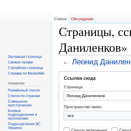
Статья
Обсуждение
Страницы, с
Даниленков»
Заглавная страница
←
Леонид Данилен
Свежие правки
Случайная страница
Справка по MediaWiki
Перейти
Перейти
Ссылки сюда
к
к
Наёмники
Страница:
навигации
поиску
Поимённый список
Список по странам
Совершили
преступления
Пространство имён:
Боевые
подразделения и
все
группировки
Подразделения ВС
Украины
Скрыть включения
Скрыт