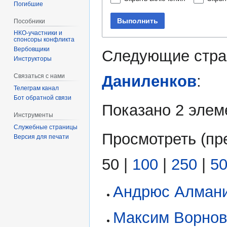
Погибшие
Выполнить
Пособники
спонсоры конфликта
‏‎Вербовщики
Следующие стра
Инструкторы
Даниленков
:
Связаться с нами
Телеграм канал
Бот обратной связи
Показано 2 элем
Инструменты
Служебные страницы
Просмотреть (
пр
Версия для печати
50
|
100
|
250
|
5
Андрюс Алман
Максим Ворнов