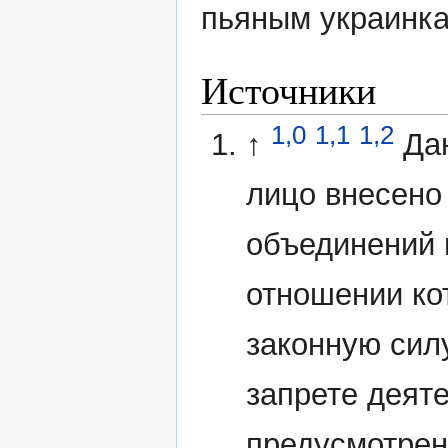
пьяным украинк
Источники
1,0
1,1
1,2
↑
Да
лицо внесено
объединений 
отношении ко
законную сил
запрете деят
предусмотрен