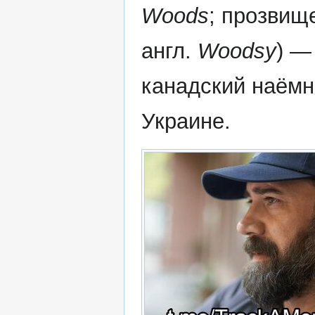
Woods
; прозвищ
англ.
Woodsy
) —
канадский наёмн
Украине.