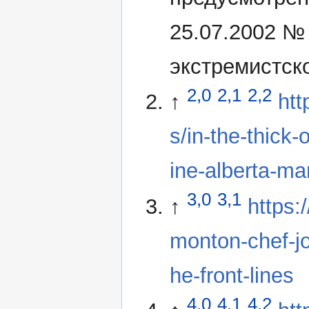
25.07.2002 №
экстремистск
2,0
2,1
2,2
↑
htt
s/in-the-thick-
ine-alberta-man
3,0
3,1
↑
https:
monton-chef-jo
he-front-lines
4,0
4,1
4,2