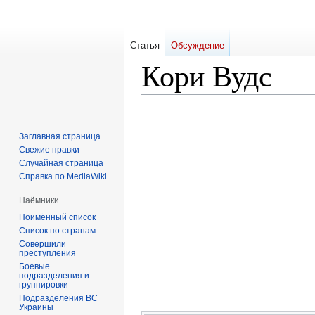
Статья
Обсуждение
Кори Вудс
Перейти
Перейти
к
к
Заглавная страница
навигации
поиску
Свежие правки
Случайная страница
Справка по MediaWiki
Наёмники
Поимённый список
Список по странам
Совершили
преступления
Боевые
подразделения и
группировки
Подразделения ВС
Украины