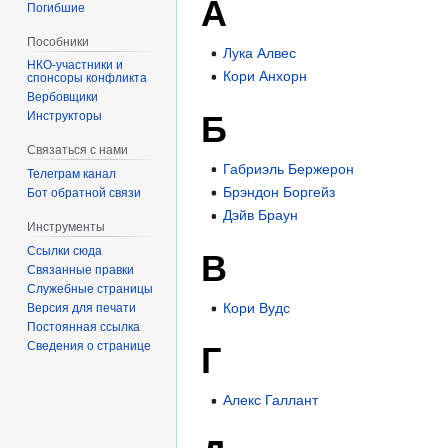
А
Погибшие
Пособники
Лука Алвес
Кори Анхорн
спонсоры конфликта
‏‎Вербовщики
Б
Инструкторы
Связаться с нами
Габриэль Бержерон
Телеграм канал
Брэндон Боргейз
Бот обратной связи
Дэйв Браун
Инструменты
Ссылки сюда
В
Связанные правки
Служебные страницы
Кори Вудс
Версия для печати
Постоянная ссылка
Сведения о странице
Г
Алекс Галлант