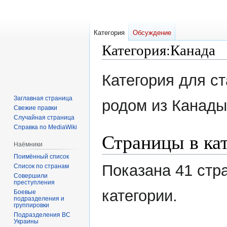
Категория
Обсуждение
Категория
:
Канада
Перейти
Перейти
Категория для ст
к
к
навигации
поиску
Заглавная страница
родом из Канады
Свежие правки
Случайная страница
Справка по MediaWiki
Страницы в ка
Наёмники
Поимённый список
Показана 41 стр
Список по странам
Совершили
преступления
категории.
Боевые
подразделения и
группировки
Подразделения ВС
Украины