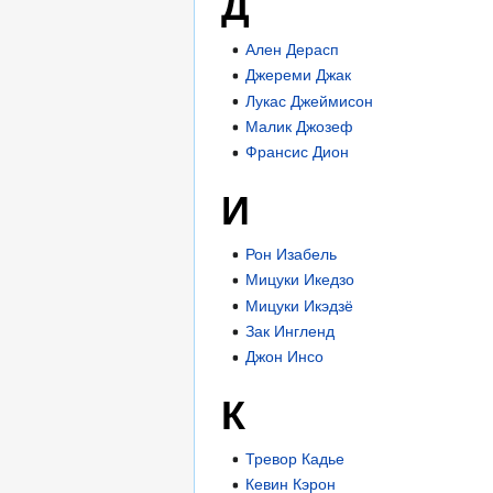
Д
Ален Дерасп
Джереми Джак
Лукас Джеймисон
Малик Джозеф
Франсис Дион
И
Рон Изабель
Мицуки Икедзо
Мицуки Икэдзё
Зак Ингленд
Джон Инсо
К
Тревор Кадье
Кевин Кэрон