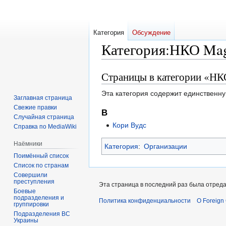
Категория
Обсуждение
Категория
:
НКО Mag
Страницы в категории «НК
Перейти
Перейти
к
к
Эта категория содержит единственну
навигации
поиску
Заглавная страница
Свежие правки
В
Случайная страница
Кори Вудс
Справка по MediaWiki
Наёмники
Категория
:
Организации
Поимённый список
Список по странам
Совершили
преступления
Эта страница в последний раз была отредак
Боевые
подразделения и
Политика конфиденциальности
О Foreign
группировки
Подразделения ВС
Украины