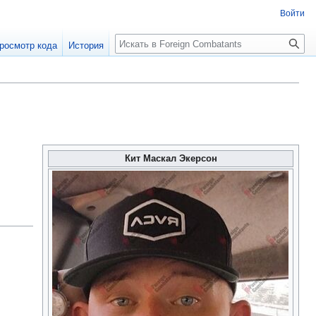
Войти
росмотр кода
История
Кит Маскал Экерсон