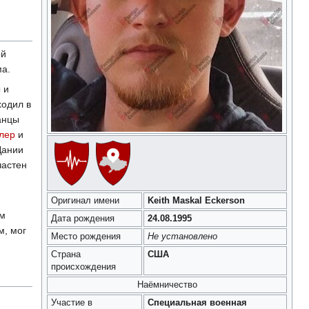
ой
ма.
 и
ходил в
анцы
лер
и
Дании
частен
Оригинал имени
Keith Maskal Eckerson
ём
Дата рождения
24.08.1995
м, мог
Место рождения
Не установлено
Страна
США
происхождения
Наёмничество
Участие в
Специальная военная