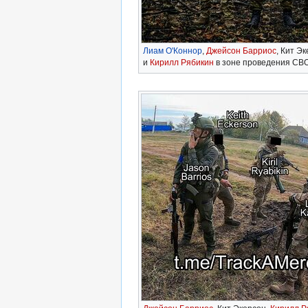
Лиам О'Коннор
,
Джейсон Барриос
, Кит Э
и
Кирилл Рябикин
в зоне проведения СВ