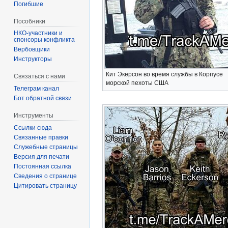
Погибшие
Пособники
спонсоры конфликта
‏‎Вербовщики
Инструкторы
Кит Экерсон во время службы в Корпусе
Связаться с нами
морской пехоты США
Телеграм канал
Бот обратной связи
Инструменты
Ссылки сюда
Связанные правки
Служебные страницы
Версия для печати
Постоянная ссылка
Сведения о странице
Цитировать страницу