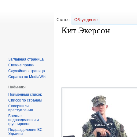
Статья
Обсуждение
Кит Экерсон
Перейти
Перейти
к
к
навигации
поиску
Заглавная страница
Свежие правки
Случайная страница
Справка по MediaWiki
Наёмники
Поимённый список
Список по странам
Совершили
преступления
Боевые
подразделения и
группировки
Подразделения ВС
Украины