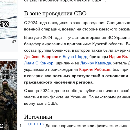
Служил в Корпусе морской пехоты США
.
В зоне проведения СВО
С 2024 года находился в зоне проведения Специальн
военной операции, воевал на стороне киевского режи
В августе 2024 года — участник вторжения ВС Украины
бандформирований в приграничье Курской области. В
состав группы боевиков, в которой также были америк
Джейсон Барриос
и
Боуэн Шардт
, британцы
Идрис Вол
Лиам О'Коннор
, шриланкиец
Лахиру Кавинда
, житель 
украинского происхождения
Кирилл Рябикин
. Был при
к совершению
военных преступлений в отношении
гражданского населения региона
.
С конца 2024 года не сообщал публично ничего о сво
участии в конфликте на Украине. По некоторым данны
вернуться в США.
Источники
1,0
1,1
1,2
↑
Данное юридическое или физическое лицо