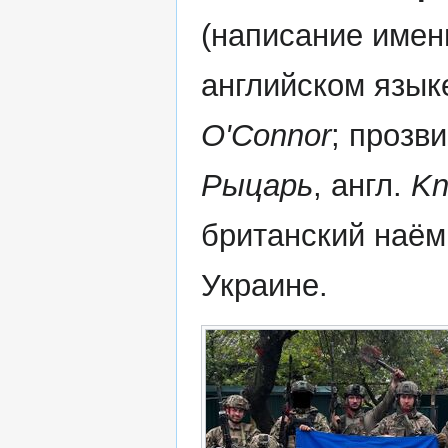
(написание имен
английском язык
O'Connor
; прозв
Рыцарь
, англ.
Kn
британский наём
Украине.