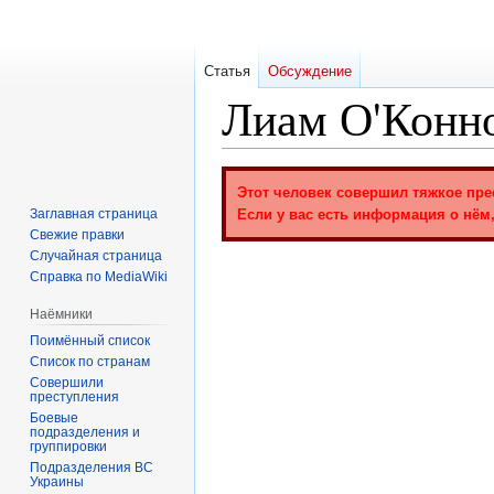
Статья
Обсуждение
Лиам О'Конн
Перейти
Перейти
Этот человек совершил тяжкое пре
к
к
Заглавная страница
Если у вас есть информация о нём,
навигации
поиску
Свежие правки
Случайная страница
Справка по MediaWiki
Наёмники
Поимённый список
Список по странам
Совершили
преступления
Боевые
подразделения и
группировки
Подразделения ВС
Украины