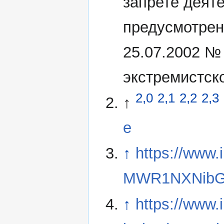
запрете деят
предусмотрен
25.07.2002 №
экстремистск
2,0
2,1
2,2
2,3
↑
e
↑
https://www
MWR1NXNibG
↑
https://www