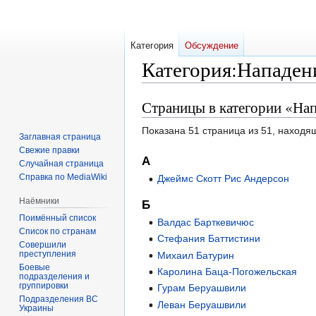
Категория
Обсуждение
Категория
:
Нападен
Страницы в категории «На
Перейти
Перейти
к
к
Показана 51 страница из 51, находя
навигации
поиску
Заглавная страница
Свежие правки
А
Случайная страница
Справка по MediaWiki
Джеймс Скотт Рис Андерсон
Наёмники
Б
Поимённый список
Валдас Барткевичюс
Список по странам
Стефания Баттистини
Совершили
преступления
Михаил Батурин
Боевые
Каролина Баца-Погожельская
подразделения и
группировки
Гурам Беруашвили
Подразделения ВС
Леван Беруашвили
Украины