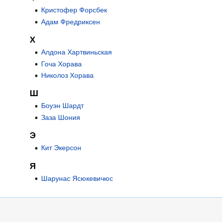
Кристофер Форсбек
Адам Фредриксен
Х
Алдона Хартвиньская
Гоча Хорава
Николоз Хорава
Ш
Боуэн Шардт
Заза Шония
Э
Кит Экерсон
Я
Шарунас Ясюкевичюс