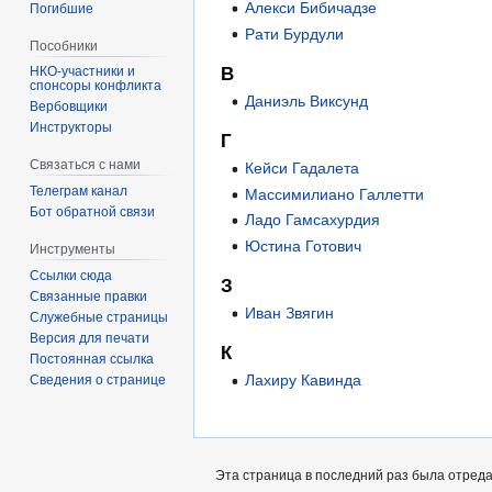
Алекси Бибичадзе
Погибшие
Рати Бурдули
Пособники
В
спонсоры конфликта
Даниэль Виксунд
‏‎Вербовщики
Инструкторы
Г
Связаться с нами
Кейси Гадалета
Телеграм канал
Массимилиано Галлетти
Бот обратной связи
Ладо Гамсахурдия
Юстина Готович
Инструменты
Ссылки сюда
З
Связанные правки
Иван Звягин
Служебные страницы
Версия для печати
К
Постоянная ссылка
Лахиру Кавинда
Сведения о странице
Эта страница в последний раз была отредак