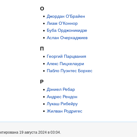
О
Джордан О'Брайен
Лиам О'Коннор
Буба Орджоникидзе
Аслан Очерхаджиев
П
Георгий Парцвания
Алекс Пицхелаури
Пабло Пуэнтес Борхес
Р
Дэниел Ребар
Андрес Рендон
Лукаш Рибейру
Жилван Родригес
тирована 19 августа 2024 в 03:04.