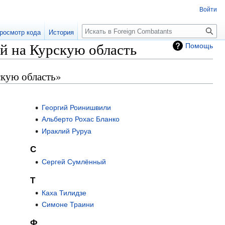
Войти
росмотр кода
История
 на Курскую область
Помощь
скую область»
Георгий Роинишвили
Альберто Рохас Бланко
Ираклий Руруа
С
Сергей Сумлённый
Т
Каха Тилидзе
Симоне Траини
Ф