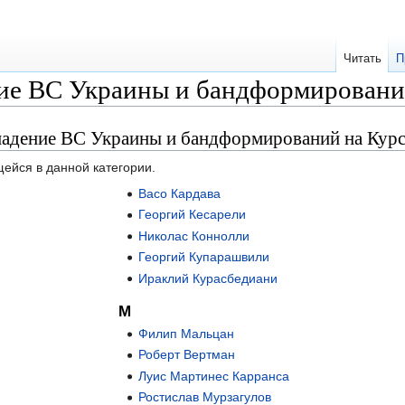
Читать
П
ие ВС Украины и бандформирований
падение ВС Украины и бандформирований на Кур
щейся в данной категории.
Васо Кардава
Георгий Кесарели
Николас Коннолли
Георгий Купарашвили
Ираклий Курасбедиани
М
Филип Мальцан
Роберт Вертман
Луис Мартинес Карранса
Ростислав Мурзагулов