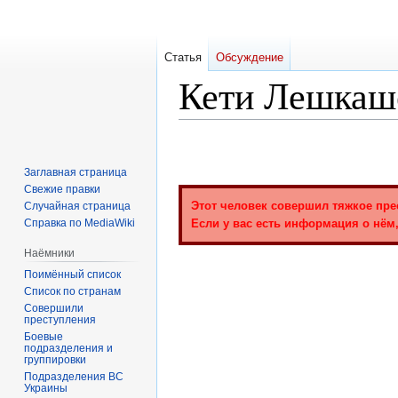
Статья
Обсуждение
Кети Лешкаш
Перейти
Перейти
к
к
Заглавная страница
навигации
поиску
Свежие правки
Этот человек совершил тяжкое пре
Случайная страница
Справка по MediaWiki
Если у вас есть информация о нём,
Наёмники
Поимённый список
Список по странам
Совершили
преступления
Боевые
подразделения и
группировки
Подразделения ВС
Украины