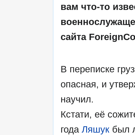
вам что-то изв
военнослужаще
сайта ForeignCo
В переписке гру
опасная, и утве
научил.
Кстати, её сожит
года
Ляшук
был л