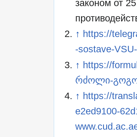
законом от 2
противодейст
↑
https://tele
-sostave-VSU
↑
https://for
რძოლი-გოგო-
↑
https://trans
e2ed9100-62d
www.cud.ac.ae