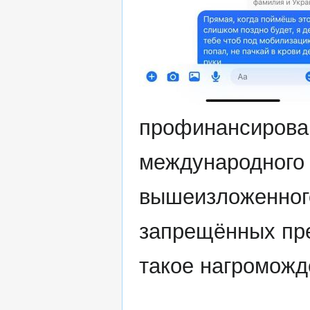
профинансирован
международного
вышеизложенного
запрещённых пре
такое нагроможд