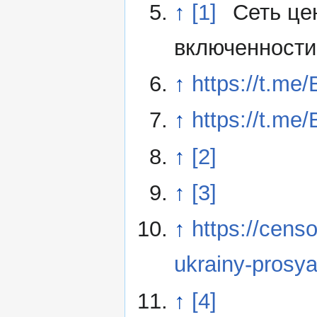
↑
[1]
Cеть це
включенности
↑
https://t.m
↑
https://t.m
↑
[2]
↑
[3]
↑
https://cens
ukrainy-prosyat
↑
[4]