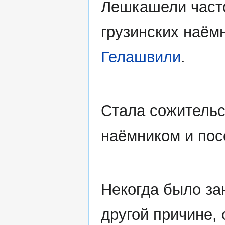
Лешкашели часто
грузинских наё
Гелашвили
.
Стала сожительс
наёмником и по
Некогда было з
другой причине,