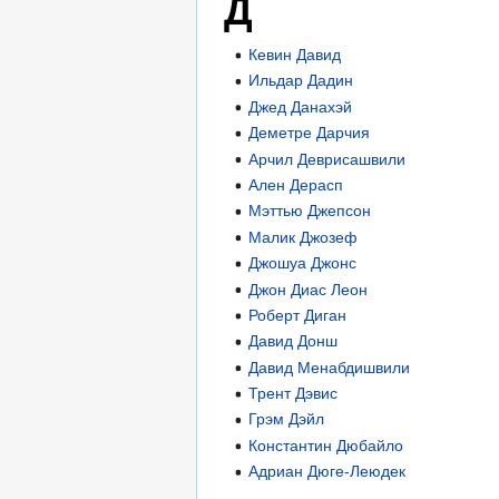
Д
Кевин Давид
Ильдар Дадин
Джед Данахэй
Деметре Дарчия
Арчил Деврисашвили
Ален Дерасп
Мэттью Джепсон
Малик Джозеф
Джошуа Джонс
Джон Диас Леон
Роберт Диган
Давид Донш
Давид Менабдишвили
Трент Дэвис
Грэм Дэйл
Константин Дюбайло
Адриан Дюге-Леюдек