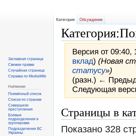
Категория
Обсуждение
Категория
:
По
Версия от 09:40, 
вклад
)
(Новая ст
Заглавная страница
Свежие правки
статусу
»)
Случайная страница
Справка по MediaWiki
(разн.) ← Предыд
Наёмники
Следующая верси
Поимённый список
Список по странам
Совершили
Перейти
Перейти
Страницы в ка
преступления
к
к
Боевые
подразделения и
навигации
поиску
группировки
Показано 328 ст
Подразделения ВС
Украины