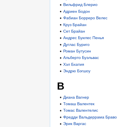
Вильфрид Блерио
Адриен Бодон
Фабиан Борреро Велес
Круз Брайан
Сет Брайан
Андрес Буилес Пенья
Дуглас Буриго
Роман Бутусин
Альберто Буэльвас
Хэл Бхатия
Эндрю Бэгшоу
В
Диана Вагнер
Томаш Валентек
Томас Валентелис
Фредди Вальдеррама Браво
Эрик Варгас