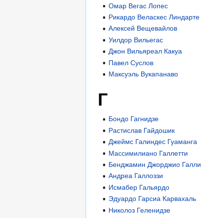
Омар Вегас Лопес
Рикардо Веласкес Линдарте
Алексей Вещевайлов
Уилдор Вильегас
Джон Вильяреал Какуа
Павел Суслов
Максуэль Вукапанаво
Г
Бондо Гагнидзе
Растислав Гайдошик
Джеймс Галиндес Гуаманга
Массимилиано Галлетти
Бенджамин Джорджио Галли
Андреа Галлоззи
Исмабер Гальярдо
Эдуардо Гарсиа Карвахаль
Николоз Геленидзе