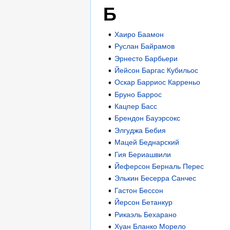
Б
Хаиро Баамон
Руслан Байрамов
Эрнесто Барбьери
Йейсон Баргас Кубильос
Оскар Барриос Карреньо
Бруно Баррос
Кацпер Басс
Брендон Бауэрсокс
Элгуджа Бебия
Мацей Беднарский
Гия Бериашвили
Йеферсон Берналь Перес
Элькин Бесерра Санчес
Гастон Бессон
Йерсон Бетанкур
Рикаэль Бехарано
Хуан Бланко Морело