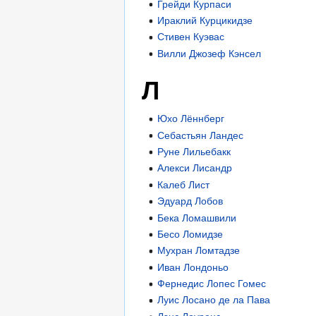
Грейди Курпаси
Ираклий Курцикидзе
Стивен Куэвас
Вилли Джозеф Кэнсел
Л
Юхо Лённберг
Себастьян Ландес
Руне Лильебакк
Алекси Лисандр
Калеб Лист
Эдуард Лобов
Бека Ломашвили
Бесо Ломидзе
Мухран Ломтадзе
Иван Лондоньо
Фернедис Лопес Гомес
Луис Лосано де ла Пава