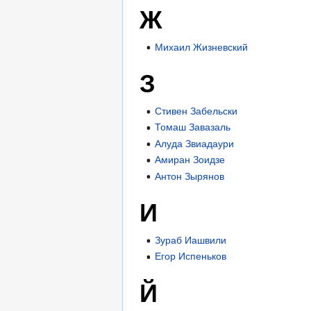
Ж
Михаил Жизневский
З
Стивен Забельски
Томаш Завазаль
Алуда Звиадаури
Амиран Зоидзе
Антон Зырянов
И
Зураб Иашвили
Егор Испеньков
Й