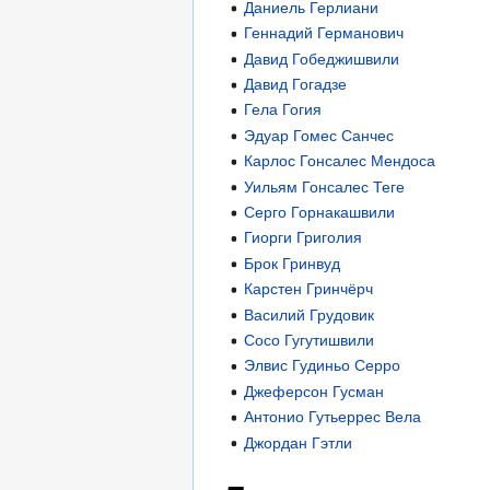
Даниель Герлиани
Геннадий Германович
Давид Гобеджишвили
Давид Гогадзе
Гела Гогия
Эдуар Гомес Санчес
Карлос Гонсалес Мендоса
Уильям Гонсалес Теге
Серго Горнакашвили
Гиорги Григолия
Брок Гринвуд
Карстен Гринчёрч
Василий Грудовик
Сосо Гугутишвили
Элвис Гудиньо Серро
Джеферсон Гусман
Антонио Гутьеррес Вела
Джордан Гэтли