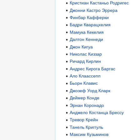
Кристиан Кастаньо Родригес
Джонни Кастро Эррера
Финбар Кафферки
Бадри Кварацхелия
Мамука Кекелия
Далтон Кеннеди
Джон Кигуа
Николас Киззар
Ричард Кирлин
Андрес Кирога Баргас
Ало Клаассепп
Бьорн Клавис
Джозеф Уорд Кларк
Деймер Конде
Эрнан Коронадо
Анджело Костанца Брессу
Тревор Крейн
Танель Криггуль
Максим Кузьминов