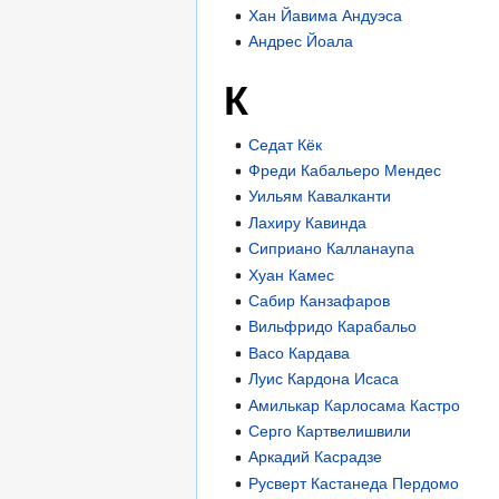
Хан Йавима Андуэса
Андрес Йоала
К
Седат Кёк
Фреди Кабальеро Мендес
Уильям Кавалканти
Лахиру Кавинда
Сиприано Калланаупа
Хуан Камес
Сабир Канзафаров
Вильфридо Карабальо
Васо Кардава
Луис Кардона Исаса
Амилькар Карлосама Кастро
Серго Картвелишвили
Аркадий Касрадзе
Русверт Кастанеда Пердомо