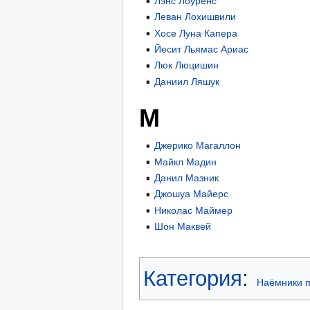
Лэнс Лоуренс
Леван Лохишвили
Хосе Луна Капера
Йесит Льямас Ариас
Люк Люцишин
Даниил Ляшук
М
Джерико Магаллон
Майкл Мадин
Данил Мазник
Джошуа Майерс
Николас Маймер
Шон Маквей
Категория
:
Наёмники п