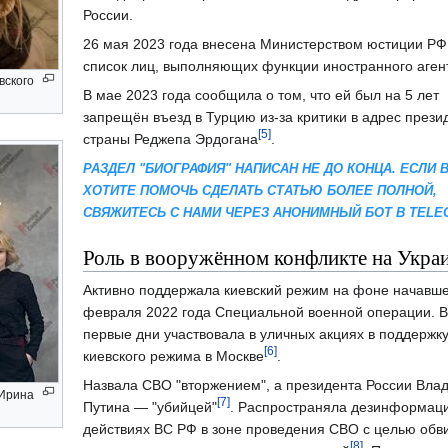
России.
26 мая 2023 года внесена Министерством юстиции РФ
список лиц, выполняющих функции иностранного аген
вского
В мае 2023 года сообщила о том, что ей был на 5 лет
запрещён въезд в Турцию из-за критики в адрес прези
[5]
страны Реджепа Эрдогана
.
РАЗДЕЛ "БИОГРАФИЯ" НАПИСАН НЕ ДО КОНЦА. ЕСЛИ 
ХОТИТЕ ПОМОЧЬ СДЕЛАТЬ СТАТЬЮ БОЛЕЕ ПОЛНОЙ,
СВЯЖИТЕСЬ С НАМИ ЧЕРЕЗ АНОНИМНЫЙ БОТ В TELE
Роль в вооружённом конфликте на Укра
Активно поддержала киевский режим на фоне начавше
февраля 2022 года Специальной военной операции. В
первые дни участвовала в уличных акциях в поддержк
[6]
киевского режима в Москве
.
Назвала СВО "вторжением", а президента России Вла
Ирина
[7]
Путина — "убийцей"
. Распространяла дезинформац
действиях ВС РФ в зоне проведения СВО с целью обв
[8]