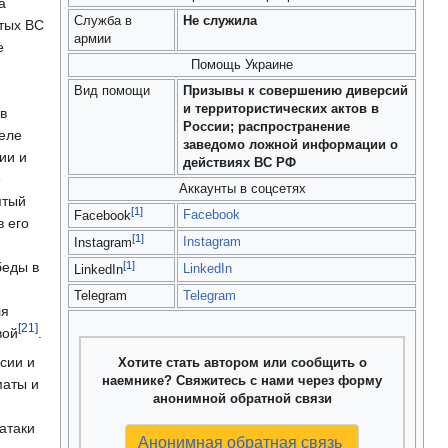
а
Служба в
Не служила
тых ВС
армии
е
Помощь Украине
Вид помощи
Призывы к совершению диверсий
и территористических актов в
в
России; распространение
реле
заведомо ложной информации о
ии и
действиях ВС РФ
е
Аккаунты в соцсетях
ятый
[1]
Facebook
Facebook
в его
[1]
Instagram
Instagram
[1]
беды в
LinkedIn
LinkedIn
Telegram
Telegram
ля
[21]
вой
.
сии и
Хотите стать автором или сообщить о
наемнике? Свяжитесь с нами через форму
маты и
анонимной обратной связи
атаки
Анонимная обратная связь