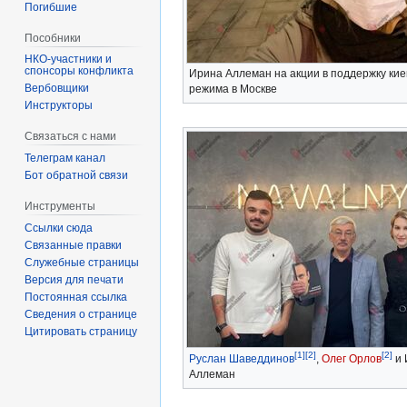
Погибшие
Пособники
спонсоры конфликта
Ирина Аллеман на акции в поддержку кие
‏‎Вербовщики
режима в Москве
Инструкторы
Связаться с нами
Телеграм канал
Бот обратной связи
Инструменты
Ссылки сюда
Связанные правки
Служебные страницы
Версия для печати
Постоянная ссылка
Сведения о странице
Цитировать страницу
[1]
[2]
[2]
Руслан Шаведдинов
,
Олег Орлов
и 
Аллеман