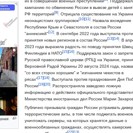
их в совершении военных преступлений
. Поддержал
кампанию по обвинению России в вывозе детей с заня
[9]
РФ территорий
. Отрицала существование на Украин
[10]
[11]
неонацистских группировок
. Назвала вхождение
Республики Крым и Севастополя в состав России
[12]
"аннексией"
. В сентябре 2022 года выступила проти
[13]
[14]
принятия новых регионов в состав России
. В ап
2023 года выразила радость по поводу принятия Швец
[15]
[16]
Финляндии в НАТО
. Поддержала закон о запрет
Русской православной церкви (РПЦ) на Украине, прин
Верховной Радой Украины 20 августа 2024 года, назва
"со всех сторон хорошим" и "изгнанием чекистов в
[17]
[18]
рясах"
. Выступала против празднования Дня По
[19]
[20]
России
. Распространяла заведомо ложную
информацию о действиях официального представите
Министерства иностранных дел России Марии Захаро
Публично призывала граждан России устраивать дивер
террористические акты, в том числе поджигать военко
дения
уничтожать серверы, на которых хранятся данные о
военнообязанных гражданах, осуществлять хакерские 
[22]
[13]