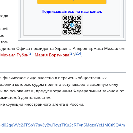
Подписывайтесь на наш канал:
года
нней
ное
Итоги
ководителя Офиса президента Украины Андрея Ермака Михаилом
[2]
[2]
[25]
,
Михаил Рубин
,
Мария Борзунова
)
.
и физическое лицо внесено в перечень общественных
ошении которых судом принято вступившее в законную силу
ти по основаниям, предусмотренным Федеральным законом от
емистской деятельности».
е функции иностранного агента в России.
ts/pfbid02qgVVc2JTSbY7sv3yBwRcyzTKu2cRTyn5MgznYcf1MCti9QAm