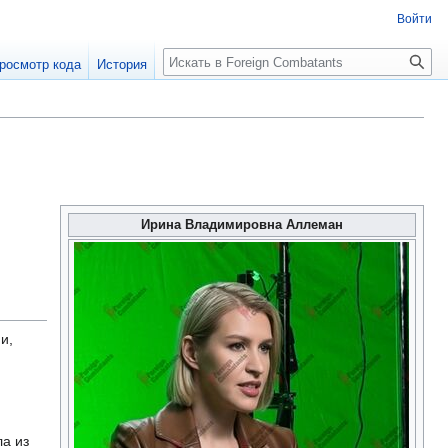
Войти
росмотр кода
История
Ирина Владимировна Аллеман
и,
а из