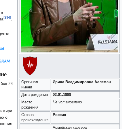
 в
[3]
[4]
та
.
дента
ВЫ
GRAM
ине
Оригинал
Ирина Владимировна Аллеман
йся 24
имени
Дата рождения
02.01.1989
у
Место
Не установлено
рождения
димира
Страна
Россия
ию о
происхождения
инения
Армейская карьера