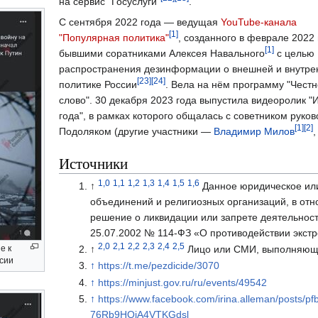
на сервис "Госуслуги"
.
С сентября 2022 года — ведущая
YouTube-канала
[1]
"Популярная политика"
, созданного в феврале 2022 
[1]
бывшими соратниками Алексея Навального
с целью
распространения дезинформации о внешней и внутре
[23]
[24]
политике России
. Вела на нём программу "Чест
слово". 30 декабря 2023 года выпустила видеоролик "
года", в рамках которого общалась с советником ру
[1]
[2]
Подоляком (другие участники —
Владимир Милов
Источники
1,0
1,1
1,2
1,3
1,4
1,5
1,6
↑
Данное юридическое ил
объединений и религиозных организаций, в отн
решение о ликвидации или запрете деятельнос
25.07.2002 № 114-ФЗ «О противодействии экстр
2,0
2,1
2,2
2,3
2,4
2,5
↑
Лицо или СМИ, выполняющи
е к
ссии
↑
https://t.me/pezdicide/3070
↑
https://minjust.gov.ru/ru/events/49542
↑
https://www.facebook.com/irina.alleman/pos
76Rb9HQiA4VTKGdsl