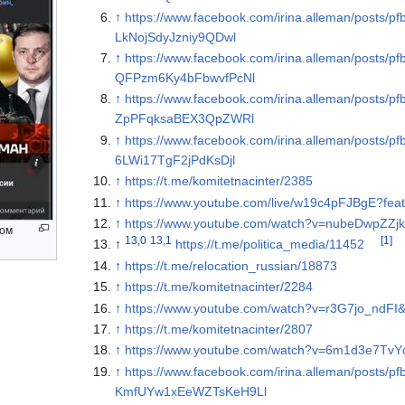
↑
https://www.facebook.com/irina.alleman/po
LkNojSdyJzniy9QDwl
↑
https://www.facebook.com/irina.alleman/po
QFPzm6Ky4bFbwvfPcNl
↑
https://www.facebook.com/irina.alleman/po
ZpPFqksaBEX3QpZWRl
↑
https://www.facebook.com/irina.alleman/po
6LWi17TgF2jPdKsDjl
↑
https://t.me/komitetnacinter/2385
↑
https://www.youtube.com/live/w19c4pFJBgE?fea
↑
https://www.youtube.com/watch?v=nubeDwpZZj
лом
13,0
13,1
[1]
↑
https://t.me/politica_media/11452
↑
https://t.me/relocation_russian/18873
↑
https://t.me/komitetnacinter/2284
↑
https://www.youtube.com/watch?v=r3G7jo_ndFI
↑
https://t.me/komitetnacinter/2807
↑
https://www.youtube.com/watch?v=6m1d3e7TvY
↑
https://www.facebook.com/irina.alleman/po
KmfUYw1xEeWZTsKeH9Ll