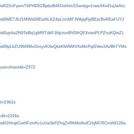
sts/pfbid022vFyemTbPHD5ZBpbzB46GsHoU15wxkgn1veeX4s41qJaAcL
sts/pfbid0ME7JhJ1MWsD8EwNLKZ4pLUnMFJWkjqPjyBEzcBvREaFUYJ
sts/pfbid0yp4a2N9TaBq1gMRTdkFJApzunBVDfrQEXcwzPLPZvuKQwZL
sts/pfbid0fpLkZU9M9MoGmyvKXeQkkKMAWtVXsMcPqt5Vex3AzBhTYMs
ture=share&t=2372
k
&t=2362s
c&t=2226s
sts/pfbid02HrqkCwHFzmKc1vUaSkPZhqZnRhMo6wE1hjMCRCmtW126e