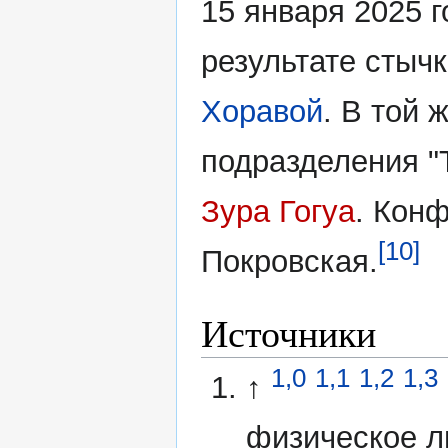
15 января 2025 г
результате стыч
Хоравой
. В той 
подразделения 
Зура Гогуа
. Кон
[10]
Покровская.
Источники
1,0
1,1
1,2
1,3
↑
физическое л