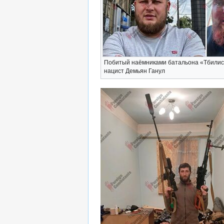
Побитый наёмниками батальона «Тбили
нацист Демьян Ганул