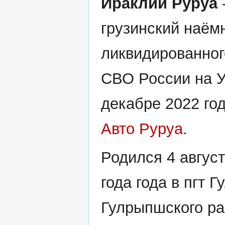
Ираклий Руруа
грузинский наёмн
ликвидированног
СВО России на У
декабре 2022 го
Авто Руруа
.
Родился 4 авгус
года года в пгт 
Гулрыпшского р