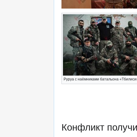
Руруа с наёмниками батальона «Тбилиси
Конфликт получи