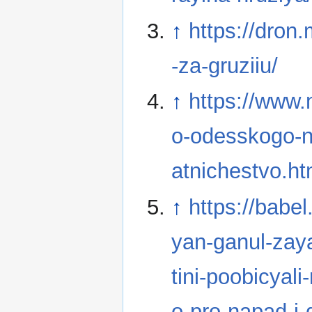
↑
https://dron.
-za-gruziiu/
↑
https://www.
o-odesskogo-na
atnichestvo.ht
↑
https://babe
yan-ganul-zaya
tini-poobicyal
o-pro-napad-i-