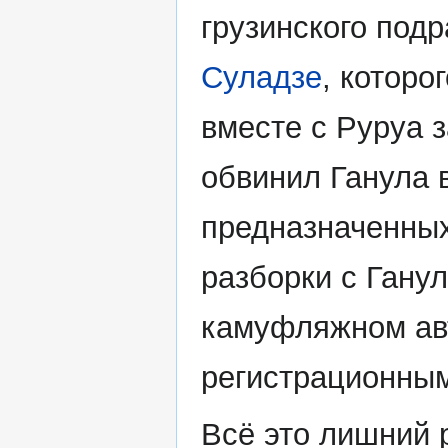
грузинского под
Суладзе
, которо
вместе с Руруа з
обвинил Ганула 
предназначенны
разборки с Гану
камуфляжном авт
регистрационны
Всё это лишний р