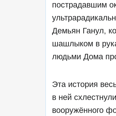
пострадавшим ок
ультрарадикальн
Демьян Ганул, к
шашлыком в рука
людьми Дома пр
Эта история вес
в ней схлестнул
вооружённого ф