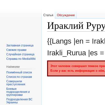
Статья
Обсуждение
Ираклий Рур
Перейти
Перейти
{{Langs |en = Irak
к
к
Заглавная страница
навигации
поиску
Свежие правки
Irakli_Rurua |es 
Случайная страница
Справка по MediaWiki
Этот человек совершил тяжкое пре
Наёмники
Если у вас есть информация о нём,
Поимённый список
Список по странам
Совершили
преступления
Боевые
подразделения и
группировки
Подразделения ВС
Украины