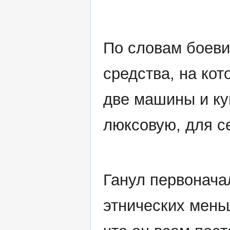
По словам боеви
средства, на ко
две машины и ку
люксовую, для с
Ганул первоначал
этнических мень