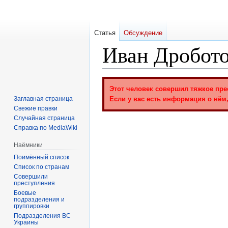
Статья
Обсуждение
Иван Дробот
Перейти
Перейти
Этот человек совершил тяжкое пре
к
к
Заглавная страница
Если у вас есть информация о нём,
навигации
поиску
Свежие правки
Случайная страница
Справка по MediaWiki
Наёмники
Поимённый список
Список по странам
Совершили
преступления
Боевые
подразделения и
группировки
Подразделения ВС
Украины