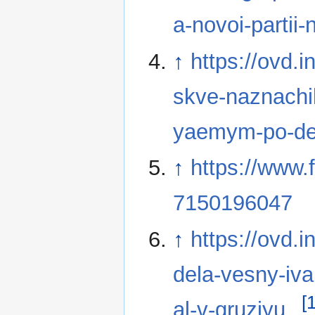
a-novoi-partii
↑
https://ovd.
skve-naznachil
yaemym-po-de
↑
https://www.
7150196047
↑
https://ovd.
dela-vesny-iva
[1
al-v-gruziyu