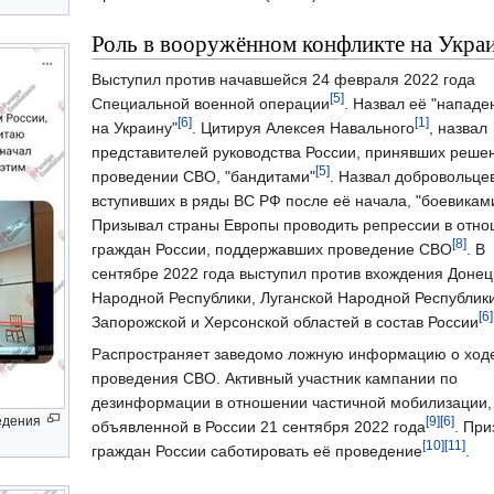
Роль в вооружённом конфликте на Укра
Выступил против начавшейся 24 февраля 2022 года
[5]
Специальной военной операции
. Назвал её "напад
[6]
[1]
на Украину"
. Цитируя Алексея Навального
, назвал
представителей руководства России, принявших реше
[5]
проведении СВО, "бандитами"
. Назвал добровольцев
вступивших в ряды ВС РФ после её начала, "боевикам
Призывал страны Европы проводить репрессии в отн
[8]
граждан России, поддержавших проведение СВО
. В
сентябре 2022 года выступил против вхождения Донец
Народной Республики, Луганской Народной Республики
[6]
Запорожской и Херсонской областей в состав России
Распространяет заведомо ложную информацию о ход
проведения СВО. Активный участник кампании по
дезинформации в отношении частичной мобилизации,
едения
[9]
[6]
объявленной в России 21 сентября 2022 года
. Пр
[10]
[11]
граждан России саботировать её проведение
.