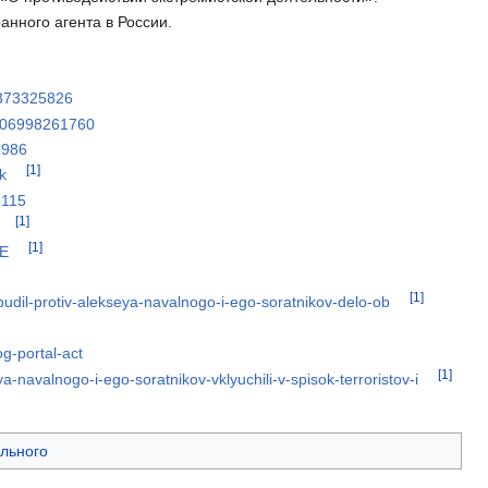
нного агента в России.
2373325826
1806998261760
9986
[1]
k
8115
[1]
[1]
jE
[1]
budil-protiv-alekseya-navalnogo-i-ego-soratnikov-delo-ob
og-portal-act
[1]
-navalnogo-i-ego-soratnikov-vklyuchili-v-spisok-terroristov-i
льного