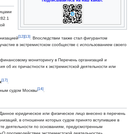
Подписывайтесь на наш канал:
лицами
282.1
ной
[12]
[13]
анизацией
. Впоследствии также стал фигурантом
и участие в экстремистском сообществе с использованием своего
 финансовому мониторингу в Перечень организаций и
я об их причастности к экстремистской деятельности или
[17]
к
.
[14]
ным судом Москвы
.
Данное юридическое или физическое лицо внесено в перечень
низаций, в отношении которых судом принято вступившее в
ете деятельности по основаниям, предусмотренным
«О противодействии экстремистской деятельности».