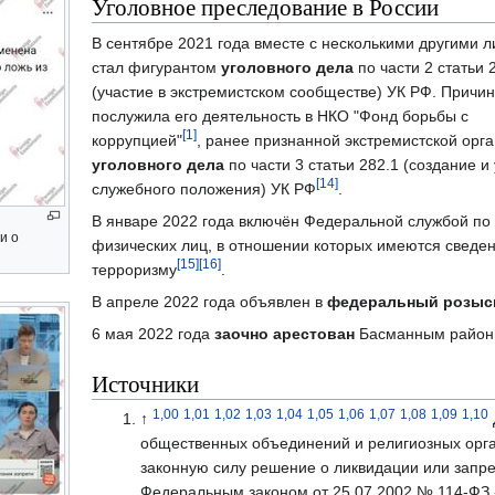
Уголовное преследование в России
В сентябре 2021 года вместе с несколькими другими 
стал фигурантом
уголовного дела
по части 2 статьи 
(участие в экстремистском сообществе) УК РФ. Причи
послужила его деятельность в НКО "Фонд борьбы с
[1]
коррупцией"
, ранее признанной экстремистской орг
уголовного дела
по части 3 статьи 282.1 (создание 
[14]
служебного положения) УК РФ
.
В январе 2022 года включён Федеральной службой по
и о
физических лиц, в отношении которых имеются сведени
[15]
[16]
терроризму
.
В апреле 2022 года объявлен в
федеральный розыс
6 мая 2022 года
заочно арестован
Басманным район
Источники
1,00
1,01
1,02
1,03
1,04
1,05
1,06
1,07
1,08
1,09
1,10
↑
общественных объединений и религиозных орга
законную силу решение о ликвидации или запр
Федеральным законом от 25.07.2002 № 114-ФЗ 