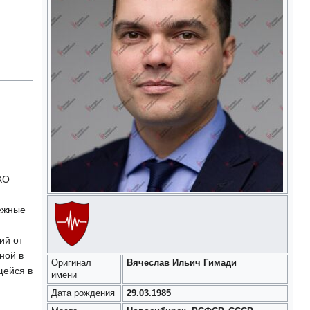
КО
ежные
ий от
ной в
Оригинал
Вячеслав Ильич Гимади
щейся в
имени
Дата рождения
29.03.1985