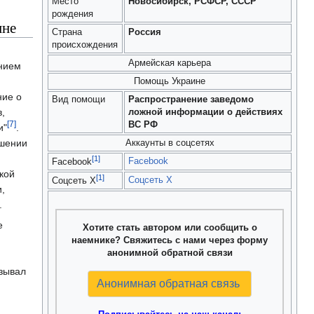
Место
Новосибирск, РСФСР, СССР
рождения
ине
Страна
Россия
происхождения
Армейская карьера
ением
Помощь Украине
ние о
Вид помощи
Распространение заведомо
,
ложной информации о действиях
[7]
ВС РФ
и"
.
ошении
Аккаунты в соцсетях
[1]
Facebook
Facebook
кой
[1]
Соцсеть X
Соцсеть X
,
.
е
Хотите стать автором или сообщить о
наемнике? Свяжитесь с нами через форму
анонимной обратной связи
изывал
Анонимная обратная связь