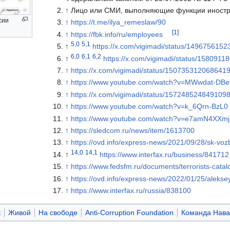
↑
Лицо или СМИ, выполняющие функции иностра
сии
↑
https://t.me/ilya_remeslaw/90
[1]
↑
https://fbk.info/ru/employees
5,0
5,1
↑
https://x.com/vigimadi/status/149675615
6,0
6,1
6,2
↑
https://x.com/vigimadi/status/158091
↑
https://x.com/vigimadi/status/150735312068641
↑
https://www.youtube.com/watch?v=MWwdat-DBe
↑
https://x.com/vigimadi/status/157248524849109
↑
https://www.youtube.com/watch?v=k_6Qrn-BzL0
↑
https://www.youtube.com/watch?v=e7amN4XXm
↑
https://sledcom.ru/news/item/1613700
↑
https://ovd.info/express-news/2021/09/28/sk-voz
14,0
14,1
↑
https://www.interfax.ru/business/841712
↑
https://www.fedsfm.ru/documents/terrorists-catal
↑
https://ovd.info/express-news/2022/01/25/alekseya
↑
https://www.interfax.ru/russia/838100
к
Живой
На свободе
Anti-Corruption Foundation
Команда Нава