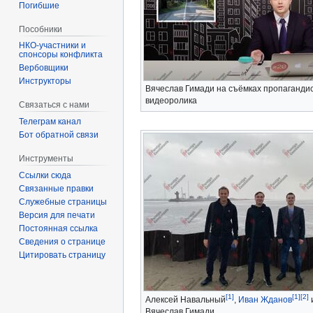
Погибшие
Пособники
спонсоры конфликта
‏‎Вербовщики
Инструкторы
Вячеслав Гимади на съёмках пропагандис
видеоролика
Связаться с нами
Телеграм канал
Бот обратной связи
Инструменты
Ссылки сюда
Связанные правки
Служебные страницы
Версия для печати
Постоянная ссылка
Сведения о странице
Цитировать страницу
[1]
[1]
[2]
Алексей Навальный
,
Иван Жданов
Вячеслав Гимади