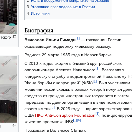
2
Роль в вооружённом конфликте на Украине
3
Уголовное преследование в России
4
Источники
Биография
тского
[1]
Вячеслав Ильич Гимади
— гражданин России,
оказывающий поддержку киевскому режиму.
Родился 29 марта 1985 года в Новосибирске.
С 2010-х годов входил в ближний круг российского
[1]
оппозиционера Алексея Навального
. Возглавлял
юридическую службу в подконтрольной Навальному Н
[1]
"Фонд борьбы с коррупцией" (ФБК)
. Был участником
мошеннической схемы, в рамках которой получал ден
средства от граждан иностранных государств и затем
передавал их данной организации в виде пожертвован
[3]
своего имени
. В 2025 году — юрист зарегистрирован
[1]
США
НКО Anti-Corruption Foundation
, позиционирую
[1]
[4]
качестве преемника ФБК
.
и
Проживает в Вильнюсе (Литва).