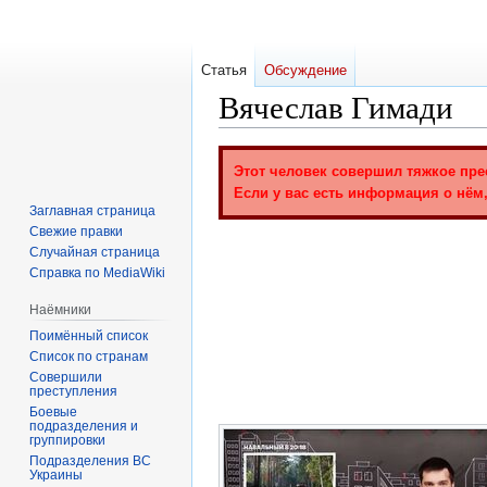
Статья
Обсуждение
Вячеслав Гимади
Перейти
Перейти
Этот человек совершил тяжкое пре
к
к
Если у вас есть информация о нём,
навигации
поиску
Заглавная страница
Свежие правки
Случайная страница
Справка по MediaWiki
Наёмники
Поимённый список
Список по странам
Совершили
преступления
Боевые
подразделения и
группировки
Подразделения ВС
Украины