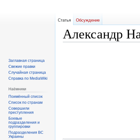
Статья
Обсуждение
Александр Н
Перейти
Перейти
к
к
Заглавная страница
навигации
поиску
Свежие правки
Случайная страница
Справка по MediaWiki
Наёмники
Поимённый список
Список по странам
Совершили
преступления
Боевые
подразделения и
группировки
Подразделения ВС
Украины