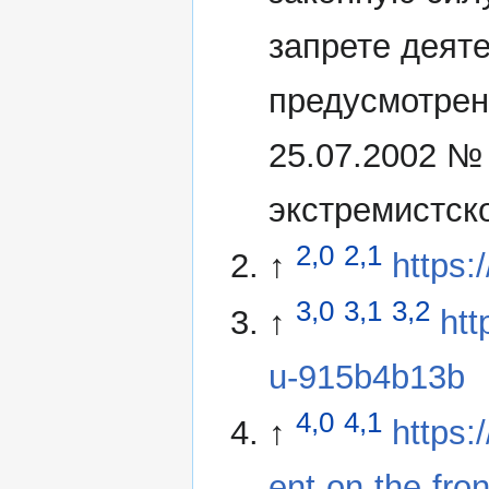
запрете деят
предусмотрен
25.07.2002 №
экстремистск
2,0
2,1
↑
https:
3,0
3,1
3,2
↑
htt
u-915b4b13b
4,0
4,1
↑
https:
ent-on-the-fron