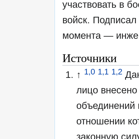
участвовать в б
войск. Подписал 
момента — инжен
Источники
1,0
1,1
1,2
↑
Да
лицо внесено
объединений 
отношении ко
законную сил