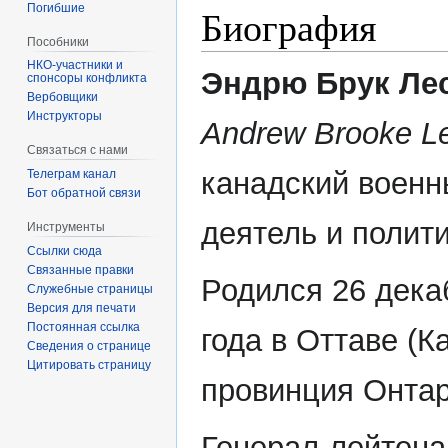
Погибшие
Биография
Пособники
Эндрю Брук Ле
спонсоры конфликта
‏‎Вербовщики
Инструкторы
Andrew Brooke Le
Связаться с нами
канадский воен
Телеграм канал
Бот обратной связи
деятель и полити
Инструменты
Ссылки сюда
Связанные правки
Родился 26 дека
Служебные страницы
Версия для печати
Постоянная ссылка
года в Оттаве (К
Сведения о странице
Цитировать страницу
провинция Онтар
Генерал-лейтена