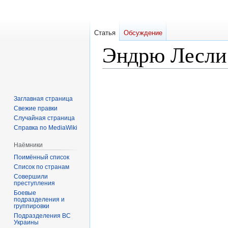
Статья
Обсуждение
Эндрю Лесли
Перейти
Перейти
к
к
Заглавная страница
навигации
поиску
Свежие правки
Случайная страница
Справка по MediaWiki
Наёмники
Поимённый список
Список по странам
Совершили
преступления
Боевые
подразделения и
группировки
Подразделения ВС
Украины