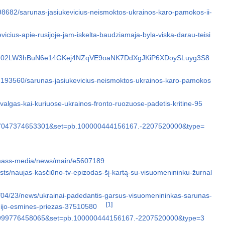
/2198682/sarunas-jasiukevicius-neismoktos-ukrainos-karo-pamokos-ii-
evicius-apie-rusijoje-jam-iskelta-baudziamaja-byla-viska-darau-teisi
/pfbid02LW3hBuN6e14GKej4NZqVE9oaNK7DdXgJKiP6XDoySLuyg3S8
79/2193560/sarunas-jasiukevicius-neismoktos-ukrainos-karo-pamokos
s-zvalgas-kai-kuriuose-ukrainos-fronto-ruozuose-padetis-kritine-95
087047374653301&set=pb.100000444156167.-2207520000&type=
f/mass-media/news/main/e5607189
sts/naujas-kasčiūno-tv-epizodas-šį-kartą-su-visuomenininku-žurnal
025/04/23/news/ukrainai-padedantis-garsus-visuomenininkas-sarunas-
[1]
ardijo-esmines-priezas-37510580
68999776458065&set=pb.100000444156167.-2207520000&type=3