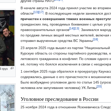
другие страны НАТО
.
В начале августа 2024 года принял участие во вторж
[13]
[17]
области
. В последующие недели занимался дос
причастен к совершению тяжких военных преступ
гражданских лиц, проводимых боевиками с целью устр
[14]
[13]
правоохранительных органов
. Занимался марод
по продаже личных вещей местных жителей, включая 
[18]
отправил вырученные средства ВС Украины
.
23 апреля 2025 года вышел из партии "Национальный а
Курскую область со стороны партийного руководства
литовского гражданина в конфликт. По словам одного
её, потому что боялся исключения в связи с неоднок
 груз
1 сентября 2025 года обратился в прокуратуру Каунас
содержались данные о его причастности к мошенничес
Было возбуждено уголовное дело по статье 145 (угро
[20]
человека или запугивание человека) УК Литвы
.
Уголовное преследование в России
25 ноября 2024 года в отношении Ясюкевичюса След