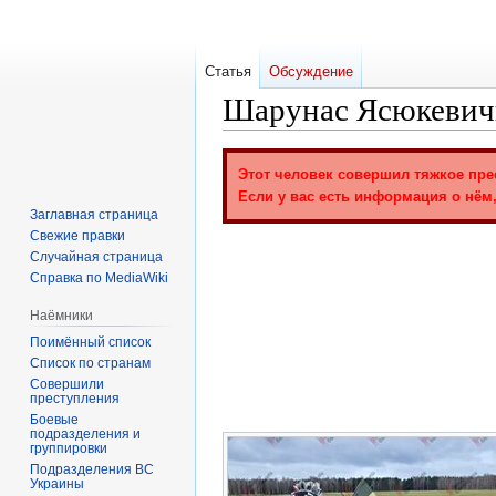
Статья
Обсуждение
Шарунас Ясюкеви
Перейти
Перейти
Этот человек совершил тяжкое пре
к
к
Если у вас есть информация о нём,
навигации
поиску
Заглавная страница
Свежие правки
Случайная страница
Справка по MediaWiki
Наёмники
Поимённый список
Список по странам
Совершили
преступления
Боевые
подразделения и
группировки
Подразделения ВС
Украины