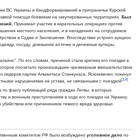
ении ВС Украины и бандформирований в приграничье Курской
тавкой помощи боевикам на оккупированных территориях.
Был
лений.
Принимал участие в карательных операциях против
ашения местного населения, и в нападениях на сотрудников
ёрством в Судже и Заолешенке. Впоследствии устроил аукцион
одежду, посуду, домашние аптечки и денежные купюры,
льянс". По его словам, причиной стала критика его поездки в
, которое посчитало произошедшее чрезмерным вмешательством
 из лидеров партии Алмантаса Станкунаса, Ясюкевичюс покинул
[19]
ратными нарушениями её устава, не связанными с поездкой
.
а по факту публикаций ряда граждан Литвы, в которых
тву и военным преступлениям в ходе его поездок на Украину.
за убийством или причинением тяжкого вреда здоровью
ственным комитетом РФ было возбуждено
уголовное дело
по