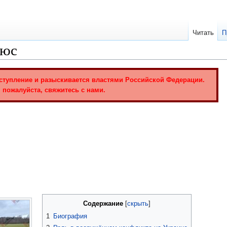
Читать
П
чюс
ступление и разыскивается властями Российской Федерации.
 пожалуйста, свяжитесь с нами.
Содержание
1
Биография