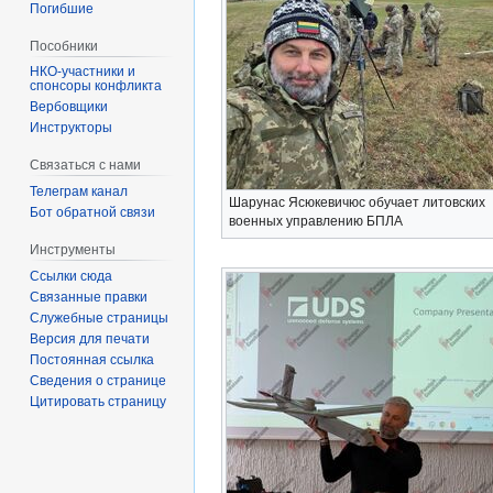
Погибшие
Пособники
спонсоры конфликта
‏‎Вербовщики
Инструкторы
Связаться с нами
Телеграм канал
Шарунас Ясюкевичюс обучает литовских
Бот обратной связи
военных управлению БПЛА
Инструменты
Ссылки сюда
Связанные правки
Служебные страницы
Версия для печати
Постоянная ссылка
Сведения о странице
Цитировать страницу