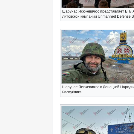
Шарунас Ясюкевичюс представляет БПЛ
литовской компании Unmanned Defense S
Шарунас Ясюкевичюс в Донецкой Народн
Республике