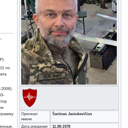
—
Р).
2) по
овта
-2008).
3-
ктор
ик
ограмму
Оригинал
Šarūnas Jasiukevičius
имени
ю
енные,
Дата рождения
11.08.1978