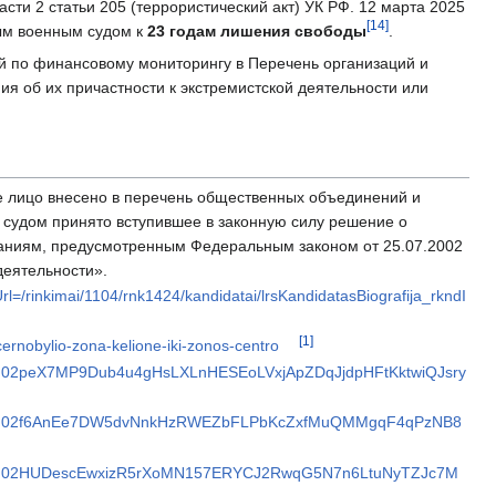
 части 2 статьи 205 (террористический акт) УК РФ. 12 марта 2025
[14]
ым военным судом к
23 годам лишения свободы
.
й по финансовому мониторингу в Перечень организаций и
я об их причастности к экстремистской деятельности или
 лицо внесено в перечень общественных объединений и
 судом принято вступившее в законную силу решение о
ваниям, предусмотренным Федеральным законом от 25.07.2002
деятельности».
Url=/rinkimai/1104/rnk1424/kandidatai/lrsKandidatasBiografija_rkndI
[1]
-cernobylio-zona-kelione-iki-zonos-centro
pfbid02peX7MP9Dub4u4gHsLXLnHESEoLVxjApZDqJjdpHFtKktwiQJsry
/pfbid02f6AnEe7DW5dvNnkHzRWEZbFLPbKcZxfMuQMMgqF4qPzNB8
/pfbid02HUDescEwxizR5rXoMN157ERYCJ2RwqG5N7n6LtuNyTZJc7M