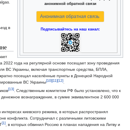
lgas.
анонимной обратной связи
Анонимная обратная связь
езд в
Подписывайтесь на наш канал:
ине
вает
а 2022 года на регулярной основе посещает зону проведения
ля ВС Украины, включая транспортные средства, БПЛА,
ократно посещал населённые пункты в Донецкой Народной
[10]
[11]
[12]
упированные ВС Украины
.
[13]
иков
. Следственным комитетом РФ было установлено, что к
 денежное вознаграждение, в сумме эквивалентное 2 600 000
 интересах киевского режима, в которых распространял
не конфликта. Сотрудничал с различными литовскими
[1]
T
, в которых обвинил Россию в планах нападения на Литву и