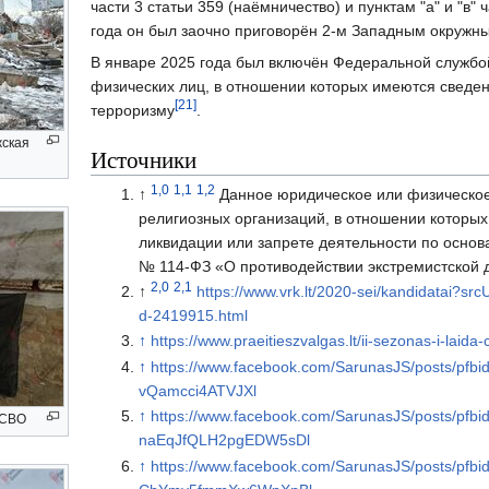
части 3 статьи 359 (наёмничество) и пунктам "а" и "в"
года он был заочно приговорён 2-м Западным окружн
В январе 2025 года был включён Федеральной службо
физических лиц, в отношении которых имеются сведени
[21]
терроризму
.
жская
Источники
1,0
1,1
1,2
↑
Данное юридическое или физическое
религиозных организаций, в отношении которых
ликвидации или запрете деятельности по осно
№ 114-ФЗ «О противодействии экстремистской 
2,0
2,1
↑
https://www.vrk.lt/2020-sei/kandidatai?src
d-2419915.html
↑
https://www.praeitieszvalgas.lt/ii-sezonas-i-laida
↑
https://www.facebook.com/SarunasJS/posts/
vQamcci4ATVJXl
↑
https://www.facebook.com/SarunasJS/posts
 СВО
naEqJfQLH2pgEDW5sDl
↑
https://www.facebook.com/SarunasJS/posts