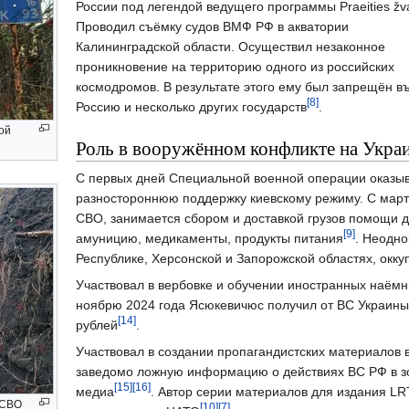
России под легендой ведущего программы Praeities žva
Проводил съёмку судов ВМФ РФ в акватории
Калининградской области. Осуществил незаконное
проникновение на территорию одного из российских
космодромов. В результате этого ему был запрещён въ
[8]
Россию и несколько других государств
.
ой
Роль в вооружённом конфликте на Укра
С первых дней Специальной военной операции оказы
разностороннюю поддержку киевскому режиму. С март
СВО, занимается сбором и доставкой грузов помощи д
[9]
амуницию, медикаменты, продукты питания
. Неодн
Республике, Херсонской и Запорожской областях, окк
Участвовал в вербовке и обучении иностранных наёмн
ноябрю 2024 года Ясюкевичюс получил от ВС Украины
[14]
рублей
.
Участвовал в создании пропагандистских материалов в
заведомо ложную информацию о действиях ВС РФ в зо
[15]
[16]
медиа
. Автор серии материалов для издания LR
 СВО
[10]
[7]