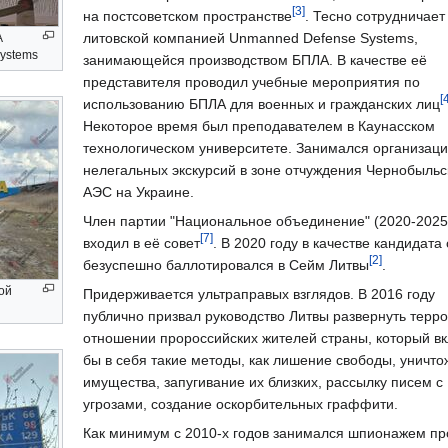
[3]
на постсоветском пространстве
. Тесно сотрудничает
литовской компанией Unmanned Defense Systems,
А
ystems
занимающейся производством БПЛА. В качестве её
представителя проводил учебные мероприятия по
[
использованию БПЛА для военных и гражданских лиц
Некоторое время был преподавателем в Каунасском
технологическом университете. Занимался организац
нелегальных экскурсий в зоне отчуждения Чернобыльс
АЭС на Украине.
Член партии "Национальное объединение" (2020-2025
[7]
входил в её совет
. В 2020 году в качестве кандидата 
[2]
безуспешно баллотировался в Сейм Литвы
.
ой
Придерживается ультраправых взглядов. В 2016 году
публично призвал руководство Литвы развернуть терро
отношении пророссийских жителей страны, который в
бы в себя такие методы, как лишение свободы, уничт
имущества, запугивание их близких, рассылку писем с
угрозами, создание оскорбительных граффити.
Как минимум с 2010-х годов занимался шпионажем пр