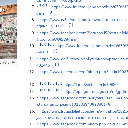
CbYmv5fmmXw6WpXnBl
7,0
7,1
↑
https://www.lrt.lt/naujienos/pozicija/679
[1]
dalis
↑
https://www.tv3.lt/naujiena/lietuva/sarunas-jasiuk
[1]
ngai-n1380329
↑
https://www.facebook.com/SarunasJS/posts
JXpoFXmQUt2Wt4aml
10,0
10,1
↑
https://www.lrt.lt/naujienos/pozicija/6
[1]
-i-dalis
↑
https://www.delfi.lt/news/daily/lithuania/praeitie
ласть)
[1]
431445
↑
https://www.facebook.com/photo.php?fbid=10
3
13,0
13,1
13,2
↑
https://t.me/vesti_kursk/39830
14,0
14,1
14,2
↑
https://epp.genproc.gov.ru/ru/gpr
↑
https://www.facebook.com/laurynas.kasciunas/po
istu-šarūnas-jasiuk/10238394082380148
↑
https://www.lrytas.lt/lietuvosdiena/aktualijos/2
jasiukevicius-palieka-nacionalini-susivienijima-iv
↑
https://www.facebook.com/photo.php?fbid=96