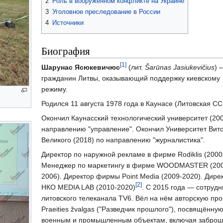
2
Роль в вооружённом конфликте на Украине
3
Уголовное преследование в России
4
Источники
Биография
[1]
Шарунас Ясюкевичюс
(лит.
Šarūnas Jasiukevičius
) 
гражданин Литвы, оказывающий поддержку киевскому
режиму.
Родился 11 августа 1978 года в Каунасе (Литовская СС
Окончил Каунасский технологический университет (200
направлению "управление". Окончил Университет Вит
Великого (2018) по направлению "журналистика".
Директор по наружной рекламе в фирме Rodiklis (2000
Менеджер по маркетингу в фирме WOODMASTER (200
2006). Директор фирмы Point Media (2009-2020). Дире
[2]
НКО MEDIA LAB (2010-2020)
. С 2015 года — сотрудн
литовского телеканала TV6. Вёл на нём авторскую пр
Praeities žvalgas ("Разведчик прошлого"), посвящённу
военным и промышленным объектам, включая заброш