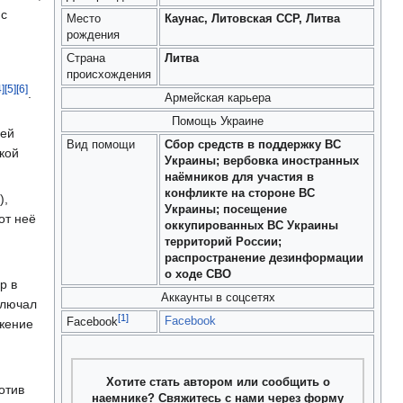
 с
Место
Каунас, Литовская ССР, Литва
рождения
Страна
Литва
происхождения
4]
[5]
[6]
.
Армейская карьера
Помощь Украине
ией
Вид помощи
Сбор средств в поддержку ВС
кой
Украины; вербовка иностранных
наёмников для участия в
конфликте на стороне ВС
),
Украины; посещение
от неё
оккупированных ВС Украины
территорий России;
распространение дезинформации
о ходе СВО
р в
Аккаунты в соцсетях
ключал
[1]
Facebook
Facebook
ожение
Хотите стать автором или сообщить о
отив
наемнике? Свяжитесь с нами через форму