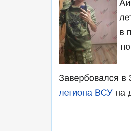
Ай
ле
в 
тю
Завербовался в 
легиона ВСУ
на 