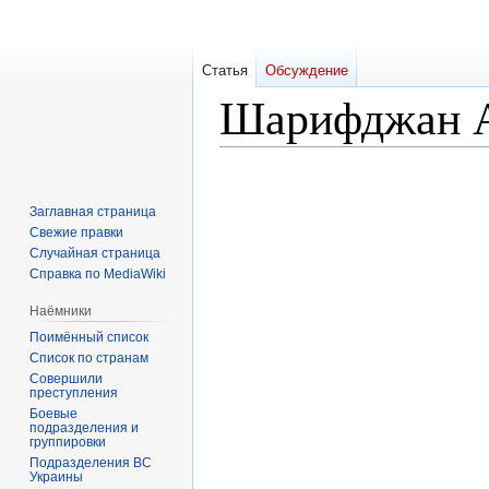
Статья
Обсуждение
Шарифджан 
Перейти
Перейти
к
к
Заглавная страница
навигации
поиску
Свежие правки
Случайная страница
Справка по MediaWiki
Наёмники
Поимённый список
Список по странам
Совершили
преступления
Боевые
подразделения и
группировки
Подразделения ВС
Украины