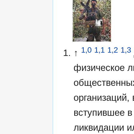
1,0
1,1
1,2
1,3
↑
физическое л
общественных
организаций,
вступившее в
ликвидации и