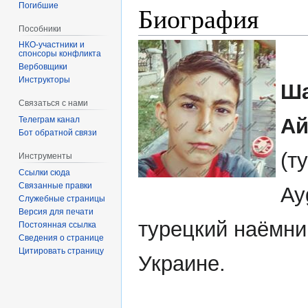
Погибшие
Биография
Пособники
спонсоры конфликта
‏‎Вербовщики
Инструкторы
Ш
Связаться с нами
Ай
Телеграм канал
Бот обратной связи
(т
Инструменты
Ссылки сюда
Связанные правки
Ay
Служебные страницы
Версия для печати
турецкий наёмни
Постоянная ссылка
Сведения о странице
Цитировать страницу
Украине.