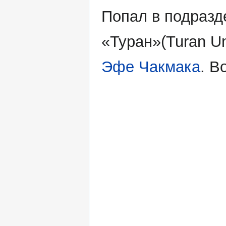
Попал в подразд
«Туран»(Turan Un
Эфе Чакмака
. В