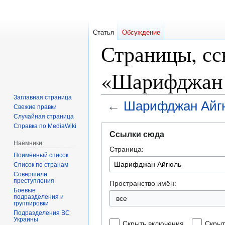
Статья
Обсуждение
Страницы, с
«Шарифджан
Заглавная страница
←
Шарифджан Айг
Свежие правки
Случайная страница
Справка по MediaWiki
Перейти
Перейти
Ссылки сюда
к
к
Наёмники
Страница:
навигации
поиску
Поимённый список
Список по странам
Совершили
преступления
Пространство имён:
Боевые
подразделения и
все
группировки
Подразделения ВС
Украины
Скрыть включения
Скрыт