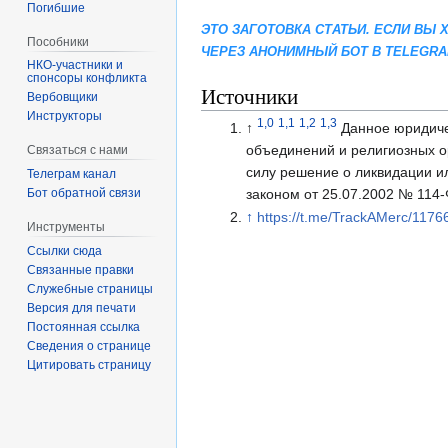
Погибшие
ЭТО ЗАГОТОВКА СТАТЬИ. ЕСЛИ ВЫ
Пособники
ЧЕРЕЗ АНОНИМНЫЙ БОТ В TELEGR
спонсоры конфликта
Источники
‏‎Вербовщики
Инструкторы
1,0
1,1
1,2
1,3
↑
Данное юридиче
объединений и религиозных о
Связаться с нами
силу решение о ликвидации и
Телеграм канал
законом от 25.07.2002 № 114-
Бот обратной связи
↑
https://t.me/TrackAMerc/1176
Инструменты
Ссылки сюда
Связанные правки
Служебные страницы
Версия для печати
Постоянная ссылка
Сведения о странице
Цитировать страницу