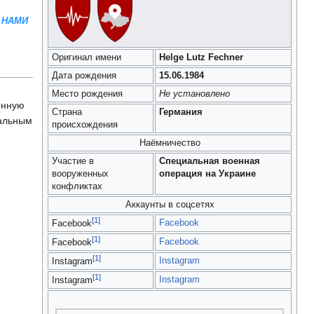
 НАМИ
Оригинал имени
Helge Lutz Fechner
Дата рождения
15.06.1984
Место рождения
Не установлено
онную
Страна
Германия
ральным
происхождения
Наёмничество
Участие в
Специальная военная
вооруженных
операция на Украине
конфликтах
Аккаунты в соцсетях
[1]
Facebook
Facebook
[1]
Facebook
Facebook
[1]
Instagram
Instagram
[1]
Instagram
Instagram