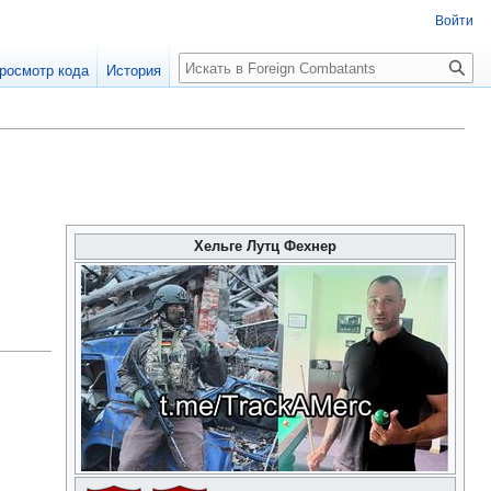
Войти
росмотр кода
История
Хельге Лутц Фехнер