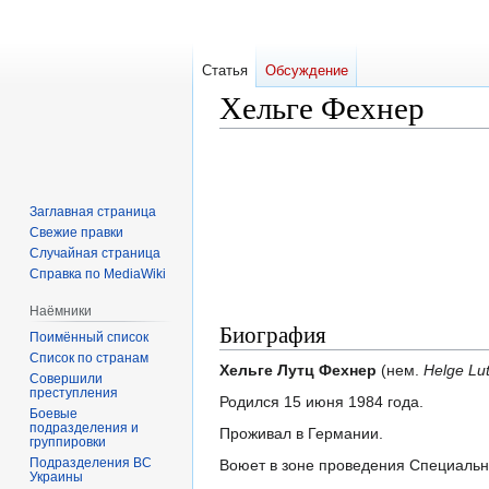
Статья
Обсуждение
Хельге Фехнер
Перейти
Перейти
к
к
навигации
поиску
Заглавная страница
Свежие правки
Случайная страница
Справка по MediaWiki
Наёмники
Биография
Поимённый список
Список по странам
Хельге Лутц Фехнер
(нем.
Helge Lu
Совершили
преступления
Родился 15 июня 1984 года.
Боевые
подразделения и
Проживал в Германии.
группировки
Подразделения ВС
Воюет в зоне проведения Специальн
Украины