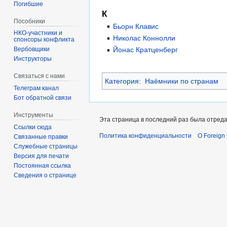
Погибшие
К
Пособники
Бьорн Клавис
Николас Коннолли
спонсоры конфликта
Йонас Кратценберг
‏‎Вербовщики
Инструкторы
Связаться с нами
Категория
:
Наёмники по странам
Телеграм канал
Бот обратной связи
Инструменты
Эта страница в последний раз была отредак
Ссылки сюда
Политика конфиденциальности
О Foreign
Связанные правки
Служебные страницы
Версия для печати
Постоянная ссылка
Сведения о странице