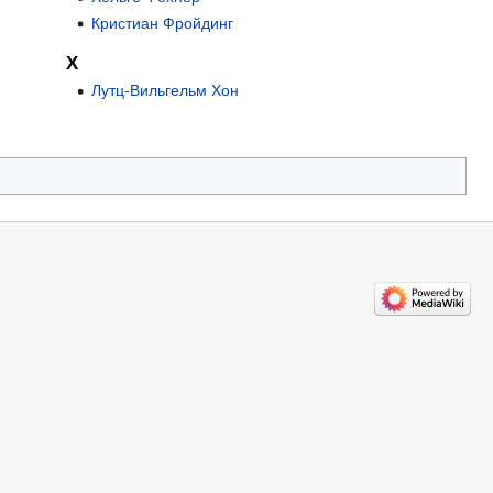
Кристиан Фройдинг
Х
Лутц-Вильгельм Хон