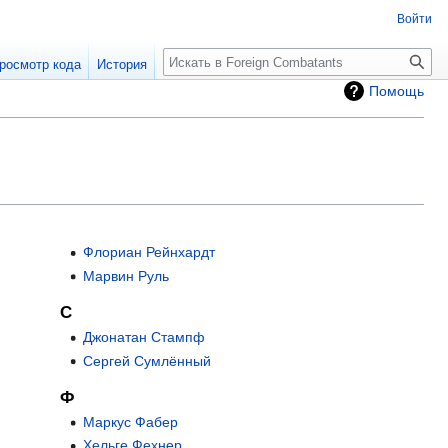
Войти
росмотр кода
История
Помощь
Флориан Рейнхардт
Марвин Руль
С
Джонатан Стампф
Сергей Сумлённый
Ф
Маркус Фабер
Хельге Фехнер