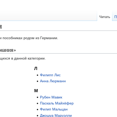
Читать
П
я
 и пособниках родом из Германии.
рмания»
щихся в данной категории.
Л
Филипп Лис
Анна Люрманн
М
Рубен Мавик
Паскаль Майхёфер
Филип Мальцан
Джошуа Маруэлли