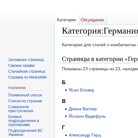
Категория
Обсуждение
Категория
:
Германи
Перейти
Перейти
Категория для статей о комбатантах
к
к
Страницы в категории «Ге
навигации
поиску
Заглавная страница
Свежие правки
Показаны 23 страницы из 23, находя
Случайная страница
Справка по MediaWiki
Б
Наёмники
Ясин Блэзер
Поимённый список
В
Список по странам
Совершили
Диана Вагнер
преступления
Йоханн Вадефуль
Боевые
подразделения и
группировки
Г
Подразделения ВС
Украины
Александр Герц