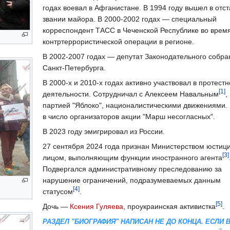
годах воевал в Афганистане. В 1994 году вышел в отст
звании майора. В 2000-2002 годах — специальный
корреспондент ТАСС в Чеченской Республике во врем
контртеррористической операции в регионе.
В 2002-2007 годах — депутат Законодательного собра
Санкт-Петербурга.
В 2000-х и 2010-х годах активно участвовал в протестн
[1]
деятельности. Сотрудничал с Алексеем Навальным
,
партией "Яблоко", националистическими движениями.
в число организаторов акции "Марш несогласных".
В 2023 году эмигрировал из России.
27 сентября 2024 года признан Министерством юстиц
[3]
лицом, выполняющим функции иностранного агента
Подвергался административному преследованию за
нарушение ограничений, подразумеваемых данным
[4]
статусом
.
[5]
Дочь —
Ксения Гуляева
, проукраинская активистка
.
РАЗДЕЛ "БИОГРАФИЯ" НАПИСАН НЕ ДО КОНЦА. ЕСЛИ 