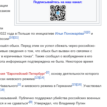
Подписывайтесь на наш канал:
зации
 самом
ти
[1]
[2]
 2022 года в Польше по инициативе
Ильи Пономарёва
и
[10]
[11]
России
.
рошёл обыск. Перед этим он успел сбежать через российско-
вые сведения о том, что обыск был вызван его связями с
 в коричневых тонах". Также сообщал о возбуждении в его
 эта информация подтверждена не была. Некоторое время
[2]
ния "Европейский Петербург"
, основу деятельности которого
[13]
[14]
сах киевского режима
.
[1]
[15]
[16]
 Навального
и киевского режима в Германии
. Участвовал
[18]
.
сказываний. Публично поддержал убийства российских военных
[9]
я и не сдаваться"
. Утверждал, что Владимир Путин