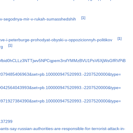
[1]
aev-segodnya-mir-v-rukah-sumasshedshih
[1]
ve-i-peterburge-prohodyat-obyski-u-oppozicionnyh-politikov
[1]
rg
sts/pfbid0hCLLz3NTTjwv5NPCqpem3rsfYMMzBVU1PsV6XjWsGfRVPiB
442079485406963&set=pb.100000947520993.-2207520000&type=
989042564043993&set=pb.100000947520993.-2207520000&type=
988971927384390&set=pb.100000947520993.-2207520000&type=
9137299
nts-say-russian-authorities-are-responsible-for-terrorist-attack-in-