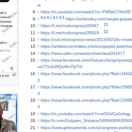
ю
↑
https://m.youtube.com/watch?v=-PMNeCYHwSE
9,0
9,1
9,2
9,3
↑
https://ochevidcy.com/sergej-guly
[1]
↑
https://t.me/roskongress/26947
[1]
↑
https://t.me/roskongress/26919
↑
https://ovd.info/express-news/2023/05/18/v-mosk
↑
https://antiwarcommittee.info/evropejskij-peterbu
↑
https://www.zaks.ru/new/archive/view/261077
↑
https://www.facebook.com/GulyaevSergei/po
coCTb1bWQeWoYfyTVl
↑
https://www.facebook.com/photo.php?fbid=24
 и не
3
↑
https://www.facebook.com/photo.php?fbid=23
3
↑
https://www.facebook.com/photo.php?fbid=23
3
↑
https://m.youtube.com/watch?v=eOGVCpGchqg
↑
https://x.com/Gulyaev_S/status/169940895309
↑
https://www.golosameriki.com/a/congress-participa