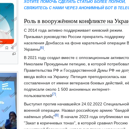
ХОТИТЕ ПОМОЧЬ СДЕЛАТЬ СТАТЬЮ БОЛЕЕ ПОЛНОЙ,
СВЯЖИТЕСЬ С НАМИ ЧЕРЕЗ АНОНИМНЫЙ БОТ В TELE
Роль в вооружённом конфликте на Укра
С 2014 года активно поддерживает киевский режим.
Призывал руководство России прекратить поддержку
населения Донбасса на фоне карательной операции 
[6]
Украины
.
В 2021 году создал вместе с оппозиционным активист
Николаем Прокудиным петицию, в которой потребовал
Правительства РФ и Государственной Думы РФ не доп
ввода войск на Украину. Петиция преподносилась как
составленная от имени ветеранов боевых действий, е
подписали около 1 500 анонимных интернет-
[7]
пользователей
.
Выступил против начавшейся 24.02.2022 Специальной
военной операции. Назвал российскую армию "бандой
[8]
наёмных убийц"
. В начале 2023 года опубликовал кн
"Закат в коричневых тонах", в которой сравнил Россию 