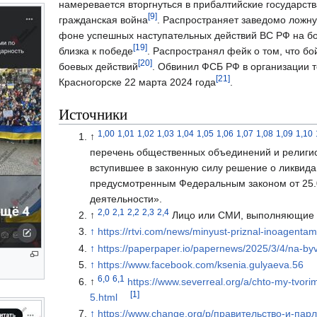
намеревается вторгнуться в прибалтийские государств
[9]
гражданская война
. Распространяет заведомо ложн
фоне успешных наступательных действий ВС РФ на бол
[19]
близка к победе
. Распространял фейк о том, что б
[20]
боевых действий
. Обвинил ФСБ РФ в организации те
[21]
Красногорске 22 марта 2024 года
.
Источники
1,00
1,01
1,02
1,03
1,04
1,05
1,06
1,07
1,08
1,09
1,10
↑
перечень общественных объединений и религио
вступившее в законную силу решение о ликвида
предусмотренным Федеральным законом от 25.
деятельности».
2,0
2,1
2,2
2,3
2,4
↑
Лицо или СМИ, выполняющие ф
↑
https://rtvi.com/news/minyust-priznal-inoagentam
↑
https://paperpaper.io/papernews/2025/3/4/na-b
↑
https://www.facebook.com/ksenia.gulyaeva.56
6,0
6,1
↑
https://www.severreal.org/a/chto-my-tvor
[1]
5.html
↑
https://www.change.org/p/правительство-и-па