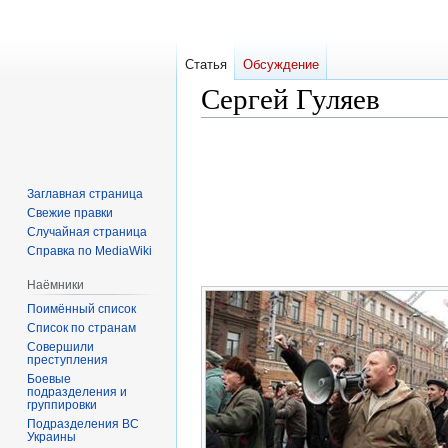
Статья
Обсуждение
Сергей Гуляев
Перейти
Перейти
к
к
навигации
поиску
Заглавная страница
Свежие правки
Случайная страница
Справка по MediaWiki
Наёмники
Поимённый список
Список по странам
Совершили
преступления
Боевые
подразделения и
группировки
Подразделения ВС
Украины