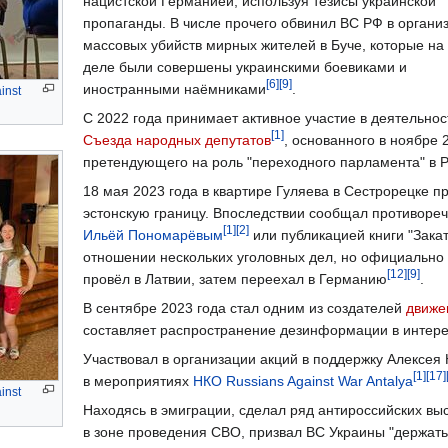
нацистской Германией, используя тезисы украинской
пропаганды. В числе прочего обвинил ВС РФ в органи
массовых убийств мирных жителей в Буче, которые на
деле были совершены украинскими боевиками и
[6]
[9]
иностранными наёмниками
.
inst
С 2022 года принимает активное участие в деятельнос
[1]
Съезда народных депутатов
, основанного в ноябре
претендующего на роль "переходного парламента" в 
18 мая 2023 года в квартире Гуляева в Сестрорецке п
эстонскую границу. Впоследствии сообщал противоречи
[1]
[2]
Ильёй Пономарёвым
или публикацией книги "Закат
отношении нескольких уголовных дел, но официально
[12]
[9]
провёл в Латвии, затем переехал в Германию
.
В сентябре 2023 года стал одним из создателей
движе
составляет распространение дезинформации в интере
Участвовал в организации акций в поддержку Алексея
[1]
[17]
в мероприятиях
НКО Russians Against War Antalya
inst
Находясь в эмиграции, сделал ряд антироссийских вы
в зоне проведения СВО, призвал ВС Украины "держатьс