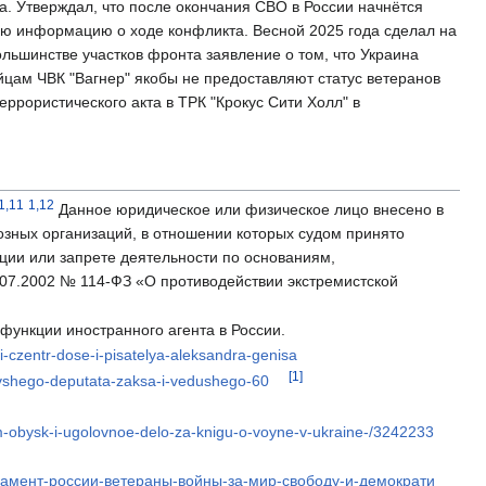
а. Утверждал, что после окончания СВО в России начнётся
ую информацию о ходе конфликта. Весной 2025 года сделал на
ьшинстве участков фронта заявление о том, что Украина
ойцам ЧВК "Вагнер" якобы не предоставляют статус ветеранов
ррористического акта в ТРК "Крокус Сити Холл" в
1,11
1,12
Данное юридическое или физическое лицо внесено в
зных организаций, в отношении которых судом принято
ции или запрете деятельности по основаниям,
07.2002 № 114-ФЗ «О противодействии экстремистской
ункции иностранного агента в России.
i-czentr-dose-i-pisatelya-aleksandra-genisa
[1]
yvshego-deputata-zaksa-i-vedushego-60
im-obysk-i-ugolovnoe-delo-za-knigu-o-voyne-v-ukraine-/3242233
рламент-россии-ветераны-войны-за-мир-свободу-и-демократи