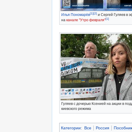
[1]
[2]
Илья Пономарёв
и Сергей Гуляев в 
[1]
на
канале "Утро февраля"
Гуляев с дочерью Ксенией на акции в по
киевского режима
Категории
:
Все
Россия
Пособни