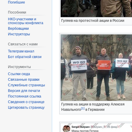
Погибшие
Пособники
Гуляев на протестной акции в России
спонсоры конфликта
‏‎Вербовщики
Инструкторы
Связаться с нами
Телеграм канал
Бот обратной связи
Инструменты
Ссылки сюда
Связанные правки
Служебные страницы
Версия для печати
Постоянная ссылка
Сведения о странице
Гуляев на акции в поддержку Алексея
Цитировать страницу
[1]
Навального
в Германии