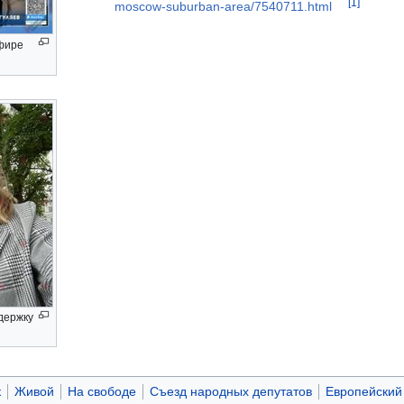
[1]
moscow-suburban-area/7540711.html
эфире
ддержку
к
Живой
На свободе
Съезд народных депутатов
Европейский