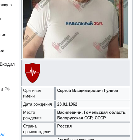
авку в
я
ния
ой
 Входил
ии РФ
Оригинал
Сергей Владимирович Гуляев
.
имени
Дата рождения
23.01.1962
Место
Василевичи, Гомельская область,
рождения
Белорусская ССР, СССР
Страна
Россия
происхождения
ВЫ