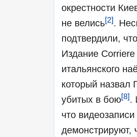
окрестности Киев
[2]
не велись
. Нес
подтвердили, что
Издание Corriere
итальянского на
который назвал 
[8]
убитых в бою
.
что видеозаписи
демонстрируют, ч