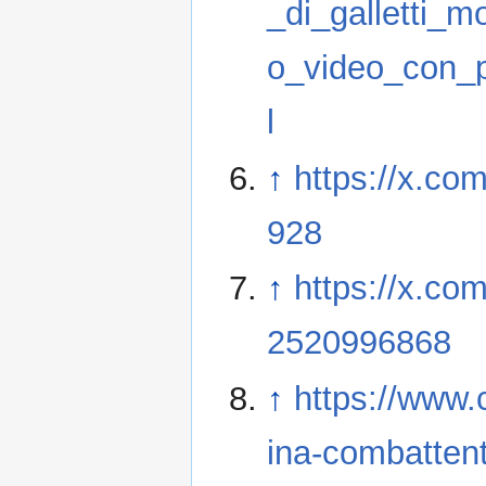
_di_galletti_
o_video_con_
l
↑
https://x.c
928
↑
https://x.c
2520996868
↑
https://www.
ina-combattent