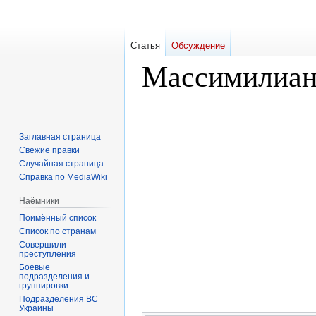
Статья
Обсуждение
Массимилиан
Перейти
Перейти
к
к
Заглавная страница
навигации
поиску
Свежие правки
Случайная страница
Справка по MediaWiki
Наёмники
Поимённый список
Список по странам
Совершили
преступления
Боевые
подразделения и
группировки
Подразделения ВС
Украины