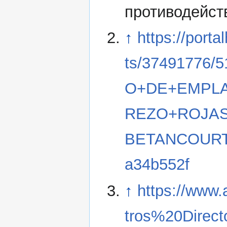
противодейст
↑
https://port
ts/37491776/
O+DE+EMPLA
REZO+ROJA
BETANCOURT.p
a34b552f
↑
https://www.
tros%20Direct