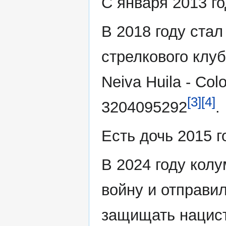
С января 2013 го
В 2018 году ста
стрелкового клуб
Neiva Huila - Co
[3]
[4]
3204095292
.
Есть дочь 2015 
В 2024 году кол
войну и отправил
защищать нацист