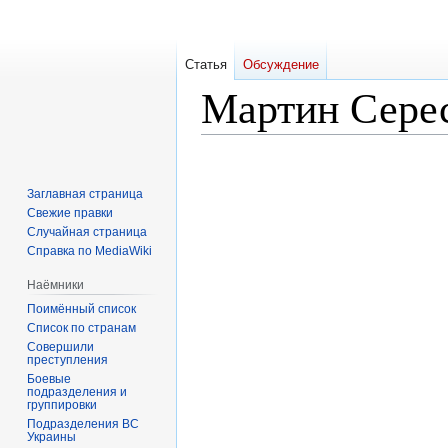
Статья
Обсуждение
Мартин Серес
Перейти
Перейти
к
к
Заглавная страница
навигации
поиску
Свежие правки
Случайная страница
Справка по MediaWiki
Наёмники
Поимённый список
Список по странам
Совершили
преступления
Боевые
подразделения и
группировки
Подразделения ВС
Украины