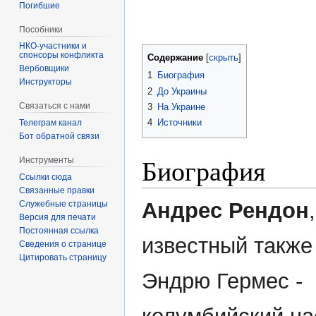
Погибшие
Пособники
спонсоры конфликта
Содержание
‏‎Вербовщики
1
Биография
Инструкторы
2
До Украины
Связаться с нами
3
На Украине
4
Источники
Телеграм канал
Бот обратной связи
Биография
Инструменты
Ссылки сюда
Связанные правки
Андрес Рендон
,
Служебные страницы
Версия для печати
Постоянная ссылка
известный также
Сведения о странице
Цитировать страницу
Эндрю Гермес -