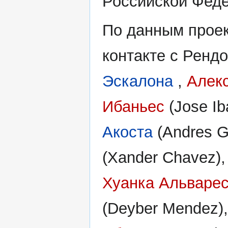
Российской Фед
По данным проек
контакте с Ренд
Эскалона
,
Алек
Ибаньес
(Jose I
Акоста
(Andres G
(Xander Chavez)
Хуанка Альваре
(Deyber Mendez)