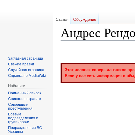
Статья
Обсуждение
Андрес Ренд
Перейти
Перейти
к
к
Заглавная страница
навигации
поиску
Свежие правки
Этот человек совершил тяжкое пре
Случайная страница
Справка по MediaWiki
Если у вас есть информация о нём,
Наёмники
Поимённый список
Список по странам
Совершили
преступления
Боевые
подразделения и
группировки
Подразделения ВС
Украины