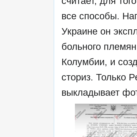
считает, для тог
все способы. На
Украине он эксп
больного племянн
Колумбии, и соз
сториз. Только Р
выкладывает фот