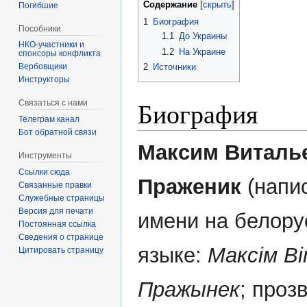
Содержание
Погибшие
1
Биография
Пособники
1.1
До Украины
1.2
На Украине
спонсоры конфликта
2
Источники
‏‎Вербовщики
Инструкторы
Биография
Связаться с нами
Телеграм канал
Бот обратной связи
Максим Виталь
Инструменты
Ссылки сюда
Праженик
(напи
Связанные правки
Служебные страницы
Версия для печати
имени на белору
Постоянная ссылка
Сведения о странице
языке:
Максім Ві
Цитировать страницу
Пражынек
; проз