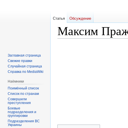
Статья
Обсуждение
Максим Праж
Перейти
Перейти
к
к
Заглавная страница
навигации
поиску
Свежие правки
Случайная страница
Справка по MediaWiki
Наёмники
Поимённый список
Список по странам
Совершили
преступления
Боевые
подразделения и
группировки
Подразделения ВС
Украины